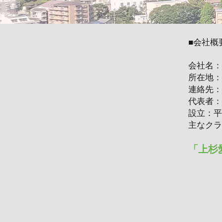
■会社概
会社名：
所在地：
連絡先：Ｔ
代表者：
設立：平
主なクラ
​「上