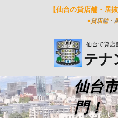
【仙台の貸店舗・居
​●貸店舗
仙台で貸店
テナ
​仙台
門！