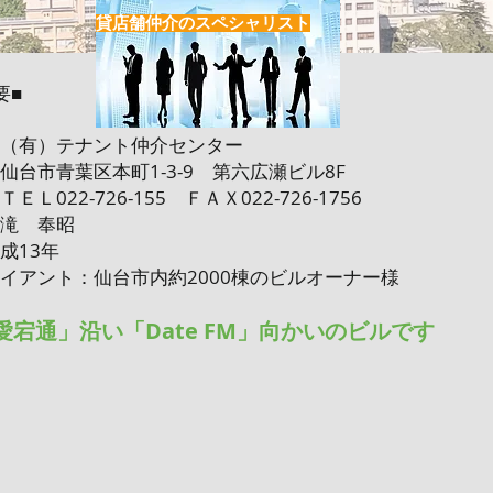
貸店舗仲介のスペシャリスト
要■
（有）テナント仲介センター
仙台市青葉区本町1-3-9 第六広瀬ビル8F
ＥＬ022-726-155 ＦＡＸ022-726-1756
滝 奉昭
成13年
イアント：仙台市内約2000棟のビルオーナー様
杉愛宕通」沿い「Date FM」向かいのビルです