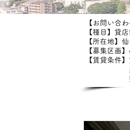
【お問い合わせ
【種目】貸店
【所在地】仙
【募集区画】
【賃貸条
共益
敷金/
【出店可能業