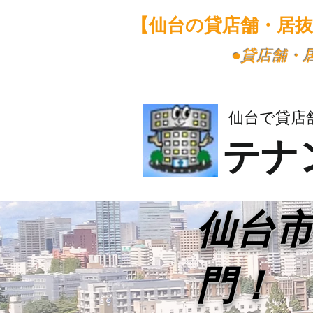
【仙台の貸店舗・居
​●貸店舗
仙台で貸店
テナ
​仙台
門！