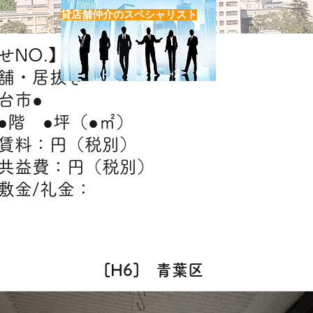
貸店舗仲介のスペシャリスト
NO.】H●
舗・居抜き
台市●
●階 ●坪（●㎡）
件】賃料：円（税別）
費：円（税別）​
礼金：
態】飲食・美容室・エステ・クリニック・物
[H6] 青葉区