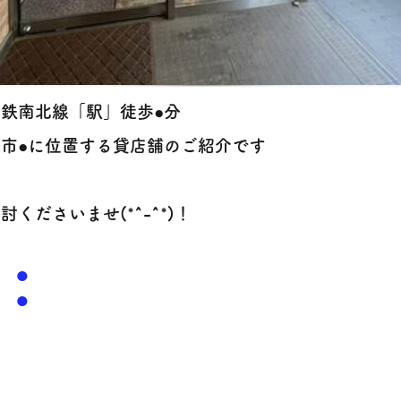
鉄南北線「駅」徒歩●分
台市●に位置する貸店舗のご紹介です
討くださいませ(*^-^*)！
●
​●