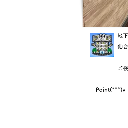
地下
仙
ご検
Point(*^^)v