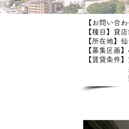
【お問い合わせ
【種目】貸店
【所在地】仙
【募集区画】
【賃貸条
共益
敷金/
【出店可能業