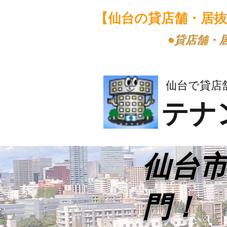
【仙台の貸店舗・居
​●貸店舗
仙台で貸店
テナ
​仙台
門！