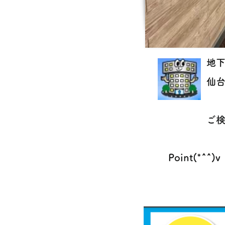
地下
仙
ご検
Point(*^^)v