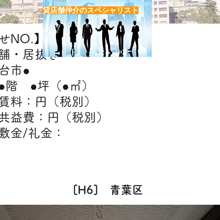
貸店舗仲介のスペシャリスト
NO.】H●
舗・居抜き
台市●
●階 ●坪（●㎡）
件】賃料：円（税別）
費：円（税別）​
礼金：
態】飲食・美容室・エステ・クリニック・物
[H6] 青葉区