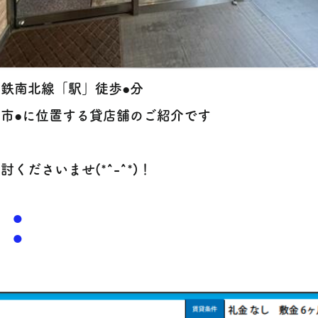
鉄南北線「駅」徒歩●分
台市●に位置する貸店舗のご紹介です
討くださいませ(*^-^*)！
●
​●