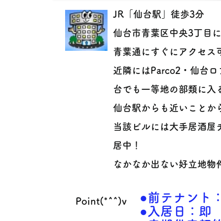
JR「仙台駅」徒歩3分
仙台市青葉区中央3丁目
青葉通にすぐにアクセス
近隣にはParco2・仙
台でも一等地の部類に入
仙台駅からも近いことか
当該ビルには大手居酒屋
居中！
なかなか出ない好立地物件！
●前テナント
Point(*^^)v
●入居日：即