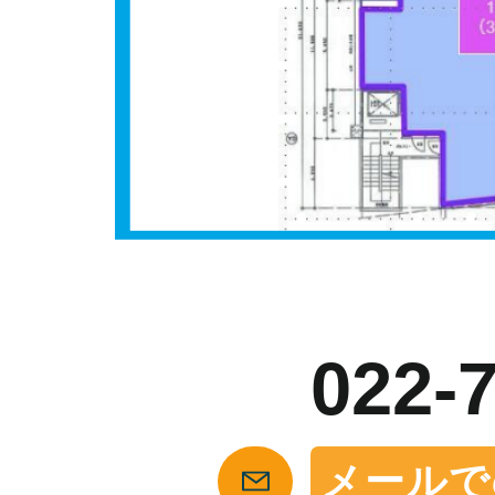
お
022-
メールで