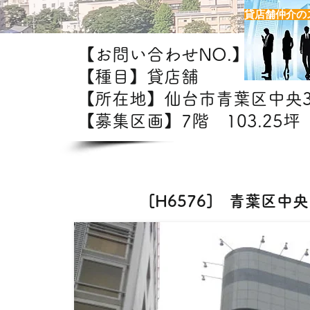
貸店舗仲介の
【お問い合わせNO.】H6576
【種目】貸店舗
【所在地】仙台市青葉区中
【募集区画】7階 103.25坪（
【出店可能業態】飲食・美容室
[H6576] 青葉区