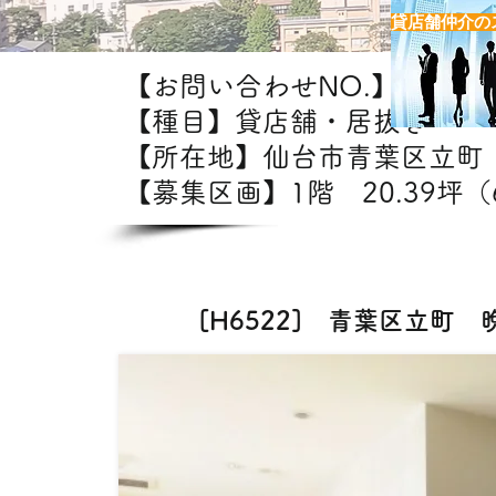
貸店舗仲介の
【お問い合わせNO.】H6522
【種目】貸店舗・居抜き
【所在地】仙台市青葉区立
【募集区画】1階 20.39坪（6
【出店可能業態】飲食・美容室
[H6522] 青葉区立町