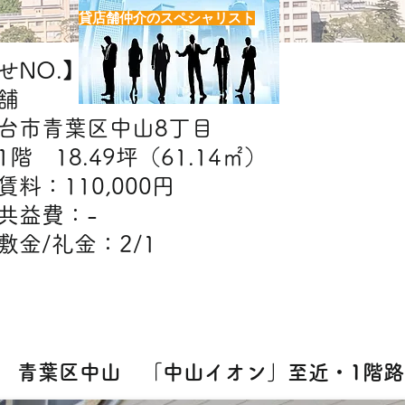
貸店舗仲介のスペシャリスト
NO.】H6950
舗
台市青葉区中山8丁目
階 18.49坪（61.14㎡）
賃料：110,000円
益費：-
金：2/1
【出店可能業態】
エステ・クリニック・物販・スクール
50] 青葉区中山 「中山イオン」至近・1階