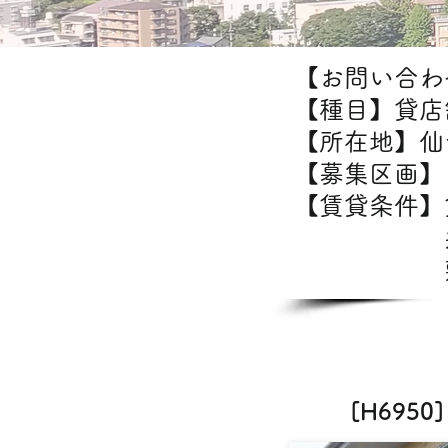
【お問い合わせ
【種目】貸店
【所在地】仙
【募集区画】1
【賃貸条件】
共
敷金/礼
[H69