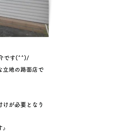
す(^^)/
な立地の路面店で
付けが必要となり
す♪