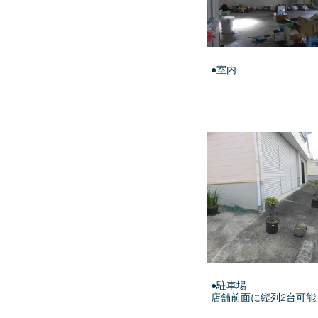
●室内
●駐車場
店舗前面に縦列2台可能