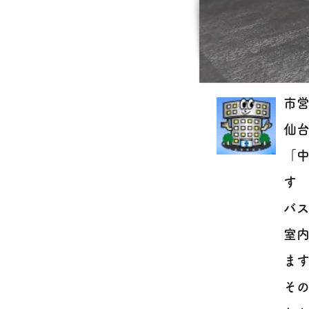
市営
仙台
「
す
バス
室
ま
そ