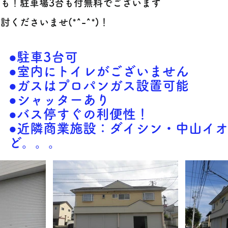
かも！駐車場3台も付無料でございます
討くださいませ(*^-^*)！
●駐車3台可
​●室内にトイレがございません
●ガスはプロパンガス設置可能
●シャッターあり
●バス停すぐの利便性！
●近隣商業施設：ダイシン・中山イオ
ど。。。