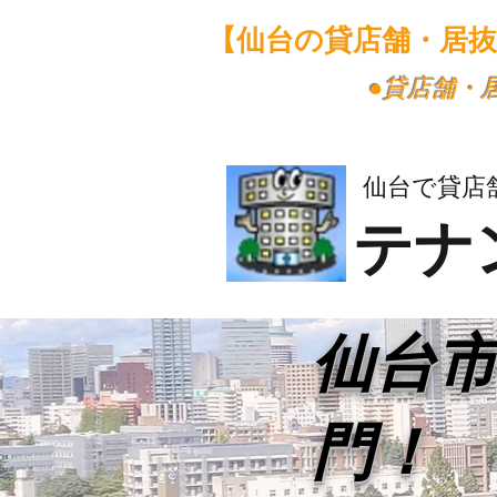
【仙台の貸店舗・居
​●貸店舗
仙台で貸店
テナ
​仙台
門！