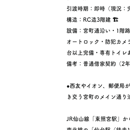
引渡時期：即時（現況：完
構造：RC造3階建 🏗️
設備：宮町通沿い・1階
オートロック・防犯カメ
台以上完備・専有トイレあ
備考：普通借家契約（2
●西友やイオン、郵便局
き交う宮町のメイン通り沿い
JR仙山線「東照宮駅」
南北線の「仙台駅（徒歩1