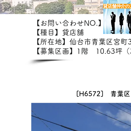
貸店舗仲介の
【お問い合わせNO.】H6572
【種目】貸店舗
【所在地】仙台市青葉区宮
【募集区画】1階 10.63坪（3
【出
カフェ・テイクアウト・美容室
[H6572] 青