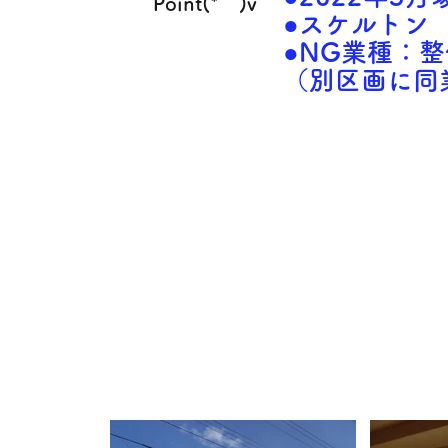
Point(*^^)v
●スケルトン
●NG業種：
（別区画に同