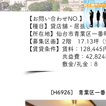
貸店舗仲介の
【お問い合わせNO.】H6926
【種目】貸店舗・居抜き
【所在地】仙台市青葉区一番
【募集区画】2階 17.13坪（5
【賃貸条件】賃料：12
共益費：42,8
敷金/礼金：8
【出店可能
[H6926] 青葉区