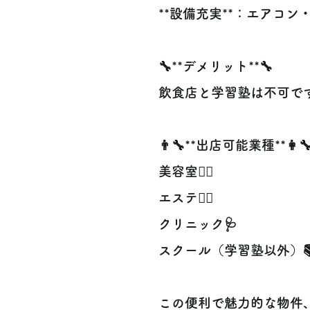
**設備充実**：エアコン
🔧**デメリット**🔧
飲食店と学習塾は不可で
👨‍🔧**出店可能業種**👩‍
美容室💇‍♀️
エステ💆‍♂️
クリニック🩺
スクール（学習塾以外）
この便利で魅力的な物件、