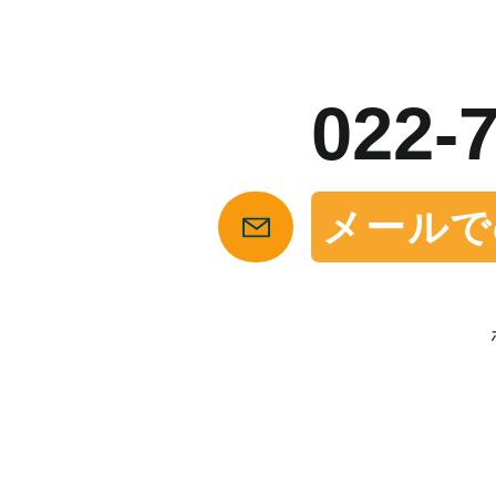
お
022-
メールで
【仙台の貸店舗・居抜き専門サイト】テナント仲介センタ