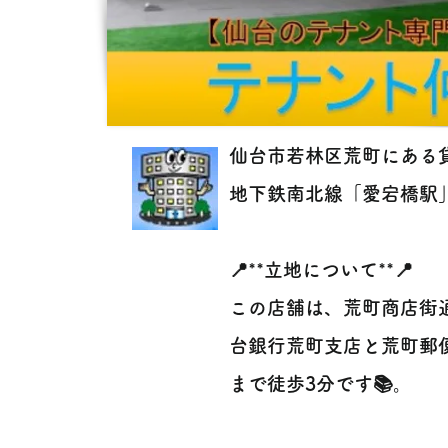
仙台市若林区荒町にある貸
地下鉄南北線「愛宕橋駅」か
📍**立地について**📍
この店舗は、荒町商店街
台銀行荒町支店と荒町郵
まで徒歩3分です📚。