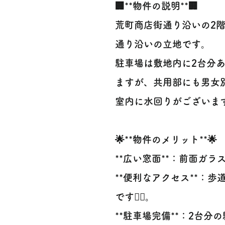
🏢**物件の説明**🏢
荒町商店街通り沿いの2
通り沿いの立地です。
駐車場は敷地内に2台分
ますが、共用部にも男女
室内に水回りがございま
🌟**物件のメリット**🌟
**広い窓面**：前面ガ
**便利なアクセス**：
です🚶‍♂️。
**駐車場完備**：2台分