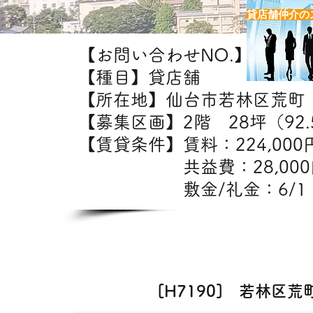
貸店舗仲介の
【お問い合わせNO.】H7190
【種目】貸店舗
【所在地】仙台市若林区荒町
【募集区画】2階 28坪（92.
【賃貸条件】賃料：22
共益費：28,0
敷金/礼金：6/1
【出
美容室・エステ
[H7190] 若林区