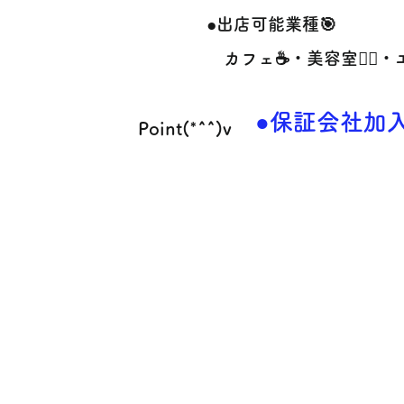
●出店可能業種🎯
カフェ☕・美容室💇‍♀️・エ
●保証会社加
Point(*^^)v