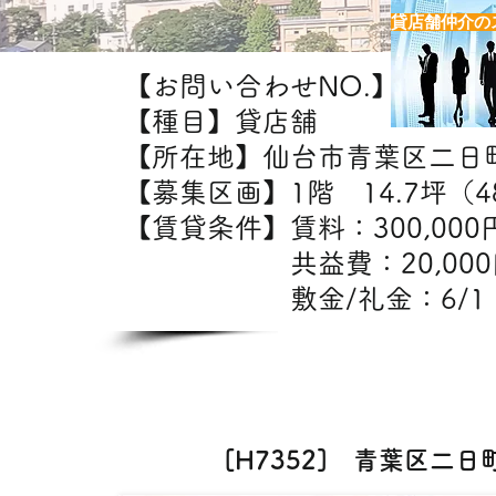
貸店舗仲介の
【お問い合わせNO.】H7352
【種目】貸店舗
【所在地】仙台市青葉区二日
【募集区画】1階 14.7坪（48
【賃貸条件】賃料：30
共益費：20,0
敷金/礼金：6/1
【出
軽飲食・美容室・エス
[H7352] 青葉区二