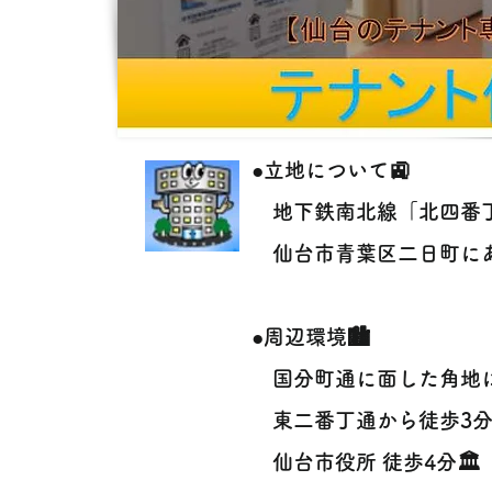
●立地について🚉
地下鉄南北線「北四番丁駅」
仙台市青葉区二日町にあ
●周辺環境🏙️
国分町通に面した角地に
東二番丁通から徒歩3分🚶‍
仙台市役所 徒歩4分🏛️