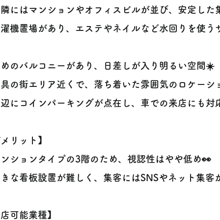
隣にはマンションやオフィスビルが並び、安定した集
洗濯機置場があり、エステやネイルなど水回りを使う
めのバルコニーがあり、日差しが入り明るい空間☀️
具の街エリア近くで、落ち着いた雰囲気のロケーショ
辺にコインパーキングが点在し、車での来店にも対応
デメリット】
ンションタイプの3階のため、視認性はやや低め👀
きな看板設置が難しく、集客にはSNSやネット集客が必
出店可能業種】