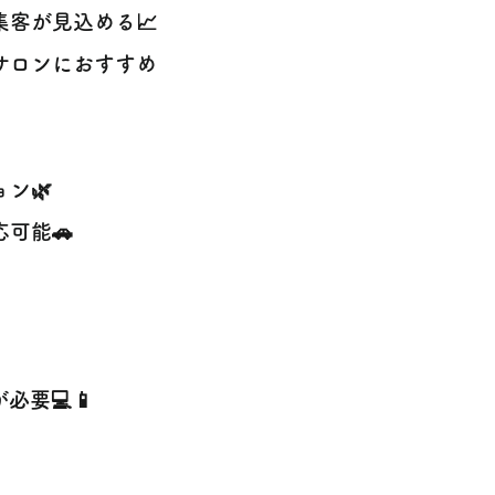
客が見込める📈
サロンにおすすめ
ン🌿
可能🚗
要💻📱