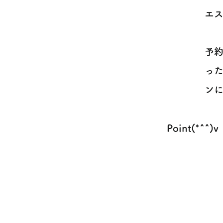
エス
予
った
ン
Point(*^^)v