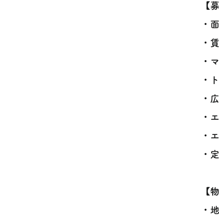
【
・面
・賃
・マ
・
・広
・
・エ
・定
【
・地