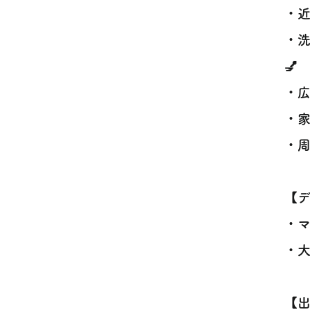
・近
・
💅
・広
・家
・周
【
・マ
・大
【