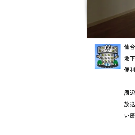
仙台
地下
便利
周
放
い層