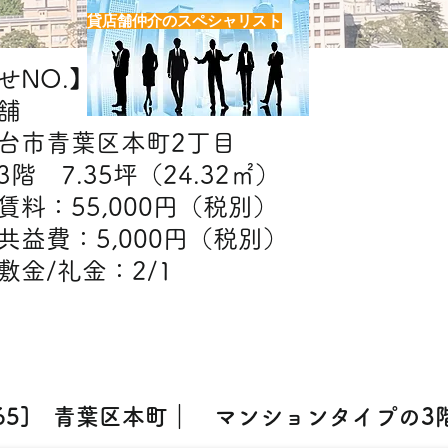
貸店舗仲介のスペシャリスト
NO.】H7365
舗
台市青葉区本町2丁目
階 7.35坪（24.32㎡）
】賃料：55,000円（税別）
：5,000円（税別）
金：2/1
【出店可能業態】
エステ・クリニック
365] 青葉区本町｜ マンションタイプの3