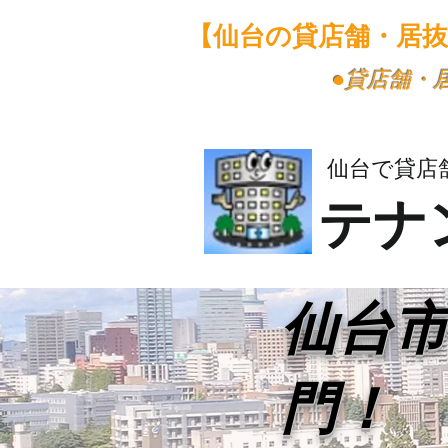
【仙台の貸店舗・居
​●貸店舗
仙台で貸店
テナ
​仙台
門！