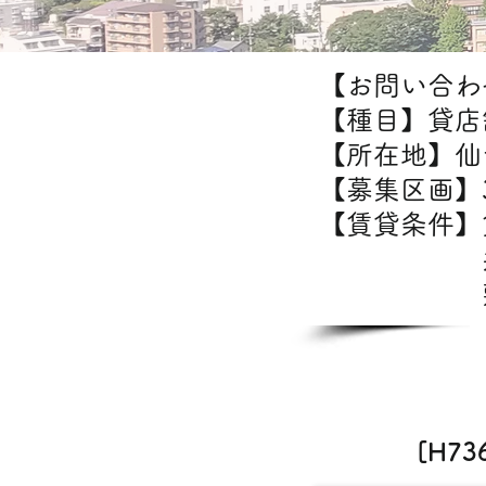
【お問い合わせ
【種目】貸店
【所在地】仙
【募集区画】3
【賃貸条件
共益費
敷金/礼
[H7