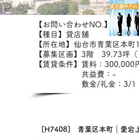
貸店舗仲介の
【お問い合わせNO.】H7408
【種目】貸店舗
【所在地】仙台市青葉区本町
【募集区画】3階 39.73坪（1
【賃貸条件】賃料：30
共益費：
敷金/礼金：3/1
【出
エステ・ク
[H7408] 青葉区本町｜