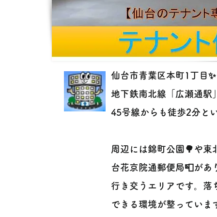
仙台市青葉区本町1丁目✨
地下鉄南北線「広瀬通駅」
45号線からも徒歩2分と
周辺には錦町公園🌳や東
台花京院通郵便局📮が
行き交うエリアです。落
できる環境が整っていま