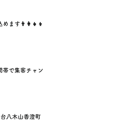
‍👩‍👧‍👦
間帯で集客チャン
台八木山香澄町