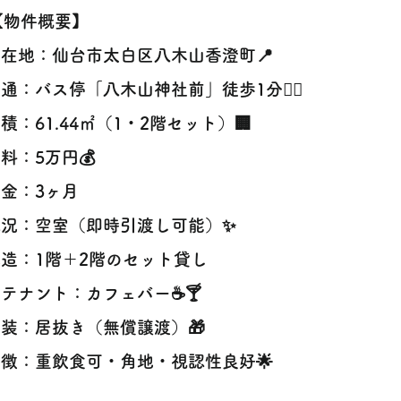
【物件概要】
在地：仙台市太白区八木山香澄町📍
通：バス停「八木山神社前」徒歩1分🚶‍♀️
積：61.44㎡（1・2階セット）🏢
料：5万円💰
金：3ヶ月
現況：空室（即時引渡し可能）✨
造：1階＋2階のセット貸し
テナント：カフェバー☕🍸
装：居抜き（無償譲渡）🎁
徴：重飲食可・角地・視認性良好🌟