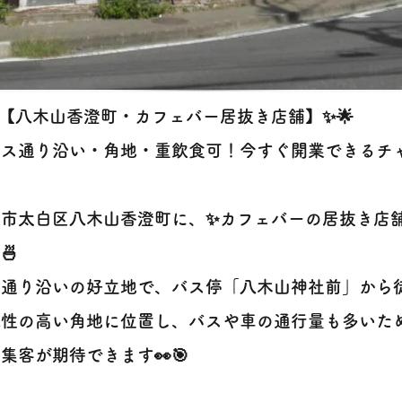
✨【八木山香澄町・カフェバー居抜き店舗】✨🌟
バス通り沿い・角地・重飲食可！今すぐ開業できるチャ
台市太白区八木山香澄町に、✨カフェバーの居抜き店
🍜
通り沿いの好立地で、バス停「八木山神社前」から徒歩
認性の高い角地に位置し、バスや車の通行量も多いた
集客が期待できます👀🎯