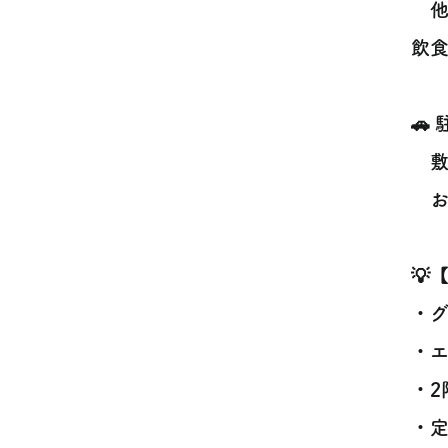
他の
飲食
🚗
敷
お
💡
・
・
・2
・