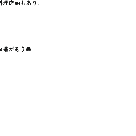
理店🍛もあり、
場があり🚘
