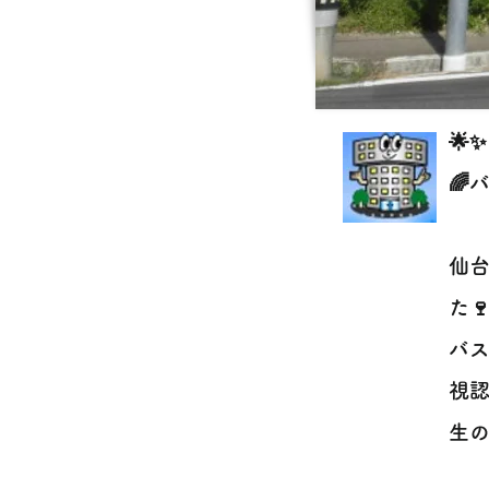
🌟
🌈
仙
た🍷
バス
視
生の