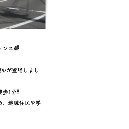
ンス🌈
舗✨が登場しまし
1分🚏
め、地域住民や学