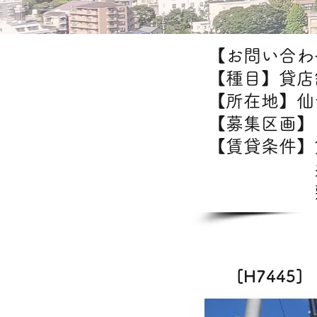
【お問い合わせ
【種目】貸店
【所在地】仙
【募集区画】1
【賃貸条件
共
敷金/
[H744