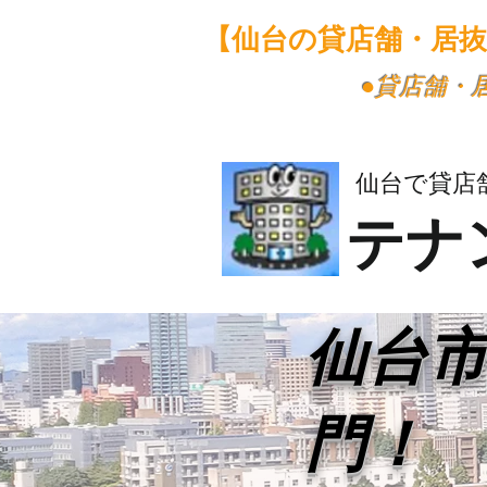
【仙台の貸店舗・居
​●貸店舗
仙台で貸店
テナ
​仙台
門！