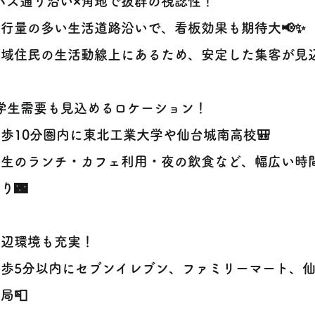
 バス通り沿い×角地で抜群の視認性！
行量の多い生活道路沿いで、看板効果も期待大📢✨
住民の生活動線上にあるため、安定した集客が見込めます👨
 学生需要も見込めるロケーション！
10分圏内に東北工業大学や仙台城南高校🎒
生のランチ・カフェ利用・夜の飲食など、幅広い時
り🌃
周辺環境も充実！
歩5分以内にセブンイレブン、ファミリーマート、仙
局📮