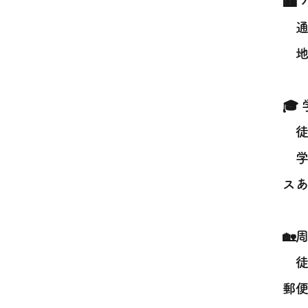
🏙
通
地域
🎓
徒歩
学
スあ
🏡
徒
郵便