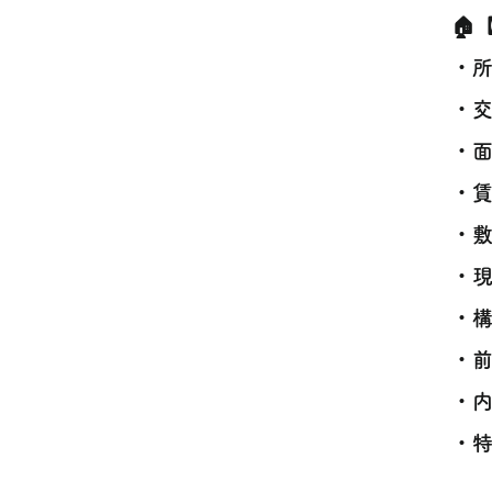
🏠
・所
・交
・面
・賃
・敷
・
・構
・前
・内
・特