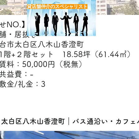
貸店舗仲介のスペシャリスト
NO.】H7445
舗・居抜き
台市太白区八木山香澄町
階+２階セット 18.58坪（61.44㎡）
】賃料：50,000円（税無）
益費：-
礼金：3
【出店可能業態】飲食
5] 太白区八木山香澄町｜バス通沿い・カフ