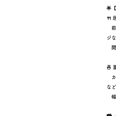
🌟
🍴
前
ジ
開
🍜
カ
など
幅