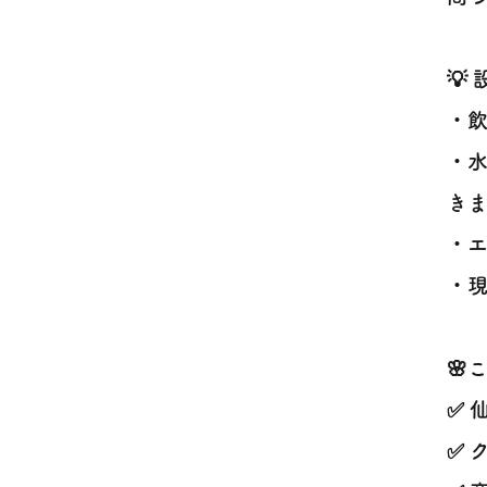
💡
・飲
・
きま
・エ
・
🌸
✅ 
✅ 