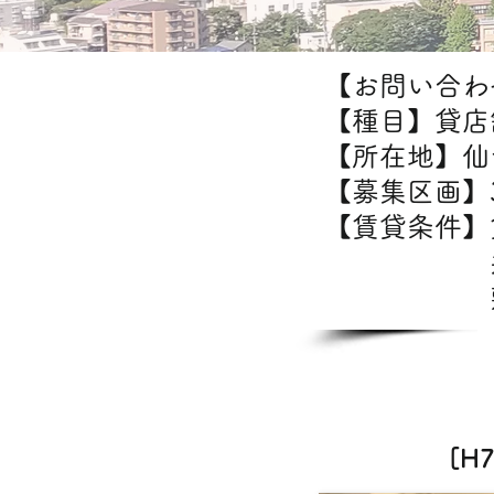
【お問い合わせ
【種目】貸店
【所在地】仙
【募集区画】3
【賃貸条件
共
敷金/礼
[H