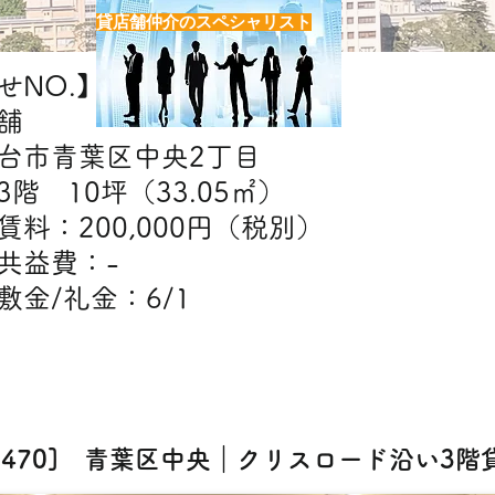
貸店舗仲介のスペシャリスト
NO.】H7470
舗
台市青葉区中央2丁目
階 10坪（33.05㎡）
】賃料：200,000円（税別）
益費：-
金：6/1
【出店可能業態】
エステ・ネイル・クリニック・スクール
7470] 青葉区中央｜クリスロード沿い3階