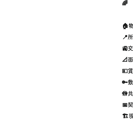
🌈
🏠
📍
🚉
📐
💴
🔑
🚻
📅
🏗