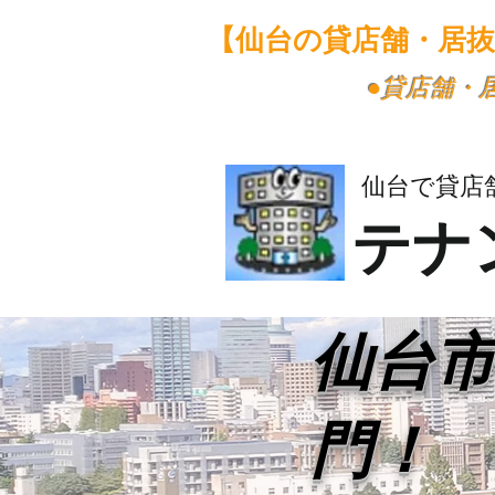
【仙台の貸店舗・居
​●貸店舗
仙台で貸店
テナ
​仙台
門！