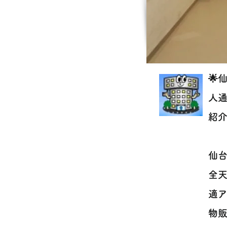
🌟
人
紹介
仙台
全
適
物