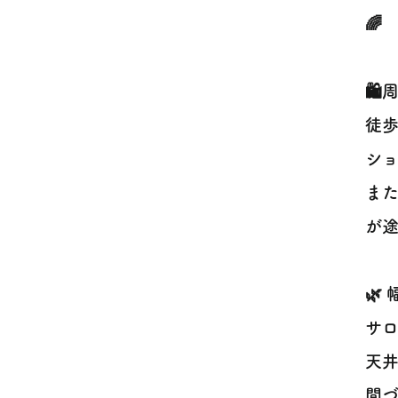
🌈
🛍
徒
ショ
ま
が途
🌿
サ
天
間づ