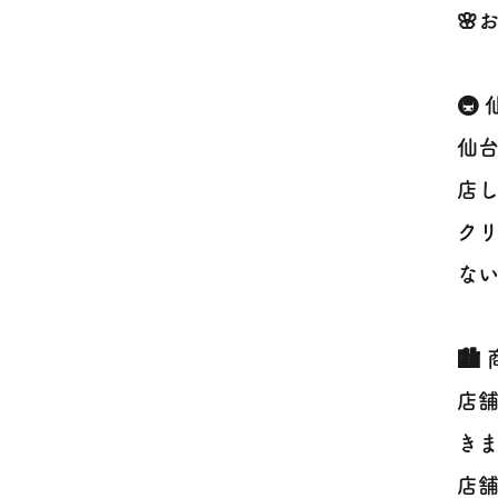
🌸
🚇
仙
店し
ク
ない
🏙
店
きま
店