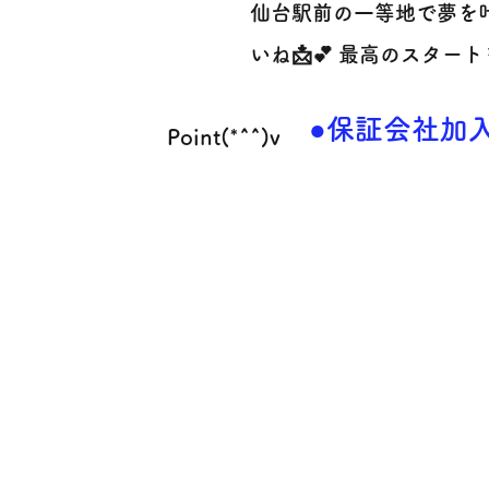
仙台駅前の一等地で夢を
いね📩💕 最高のスター
●保証会社加
Point(*^^)v