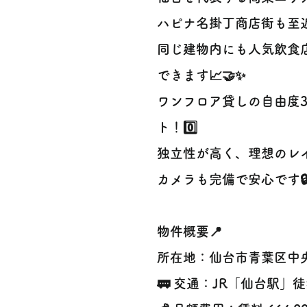
ハピナ名掛丁商店街も至
同じ建物内にも人気飲食
できます📈🤝✨
ワンフロア貸しの自由度
ト！0️⃣
独立性が高く、理想のレイ
カメラも完備で安心です🔒
物件概要📍
所在地：仙台市青葉区中央
🚃 交通：JR「仙台駅」徒