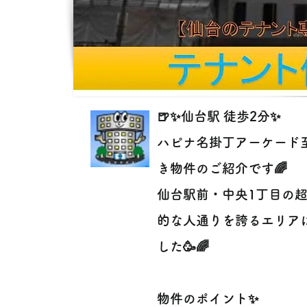
🍺✨仙台駅 徒歩2分✨
ハピナ名掛丁アーケード
き物件のご紹介です🌈
仙台駅前・中央1丁目の
的な人通りを誇るエリア
した🥳🌈
物件のポイント✨