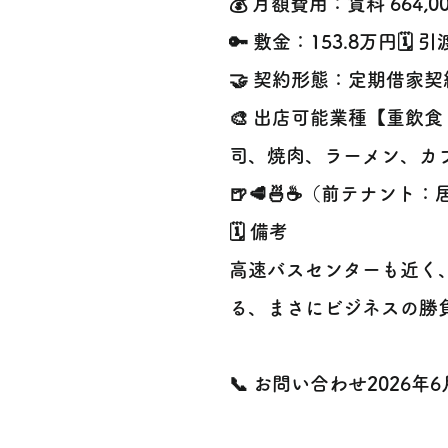
💰 月額費用：賃料 664,
🔑 敷金：153.8万円🗓️
🤝 契約形態：定期借家契
🎨 出店可能業種【重飲
司、焼肉、ラーメン、カ
🍺🥩🍜☕️（前テナント
🗓️ 備考
高速バスセンターも近く
る、まさにビジネスの勝負
📞 お問い合わせ2026年