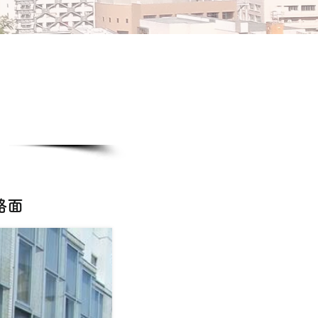
・スクール
路面