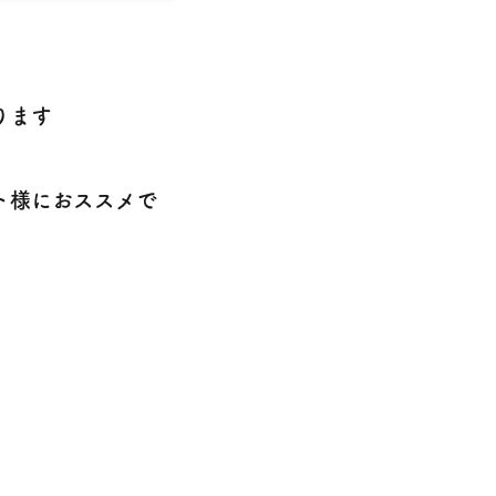
！
ります
ト様におススメで