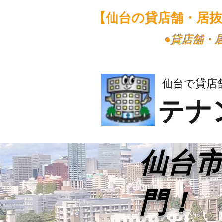
【仙台の貸店舗・居
​●貸店舗
仙台で貸店
テナ
​仙台
門！