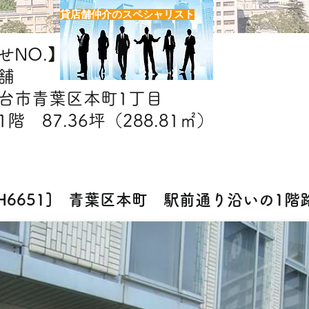
貸店舗仲介のスペシャリスト
NO.】H6651
舗
仙台市青葉区本町1丁目
階 87.36坪（288.81㎡）
能業態】美容室・エステ・クリニック・物販
[H6651] 青葉区本町 駅前通り沿いの1階