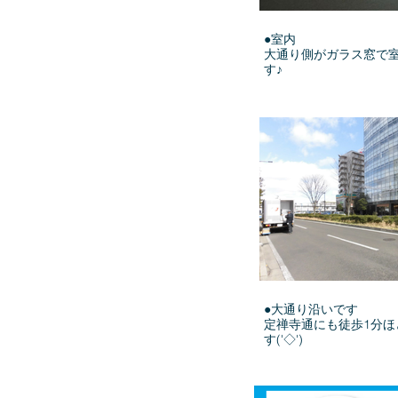
●室内
大通り側がガラス窓で
す♪
●大通り沿いです
定禅寺通にも徒歩1分ほ
す('◇')ゞ