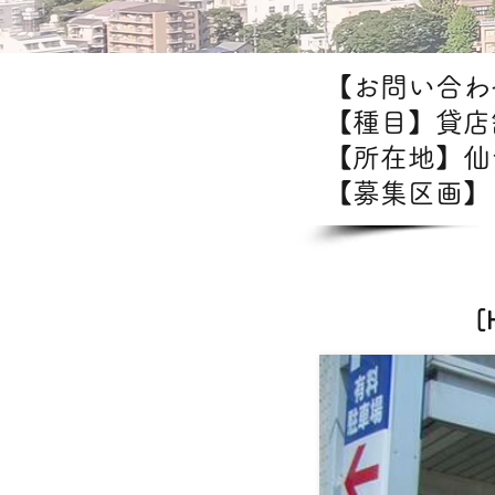
【お問い合わせ
【種目】貸店
【所在地】
【募集区画】1
【出店可