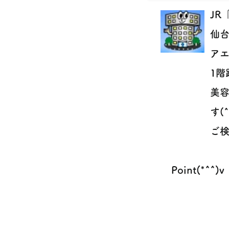
JR
仙
ア
1階
美
す(^
ご検
Point(*^^)v