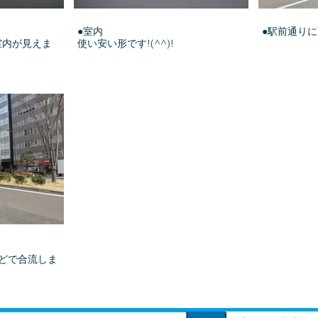
●室内
●駅前通り
室内が見えま
使い安い形です!(^^)!
どで合流しま