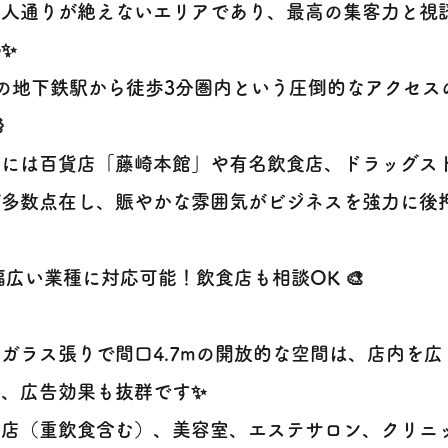
時人通りが絶えないエリアであり、最高の集客力と視
✨
つの地下鉄駅から徒歩3分圏内という圧倒的なアクセス

辺には百貨店「藤崎本館」や有名飲食店、ドラッグス
多数点在し、賑やかな雰囲気がビジネスを強力に後押し
 幅広い業種に対応可能！飲食店も相談OK 🎨
ガラス張りで間口4.7mの開放的な空間は、店内を
き、広告効果も抜群です✨
食店（重飲食含む）、美容室、エステサロン、クリニ