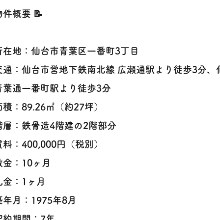
 物件概要 📝
 所在地：仙台市青葉区一番町3丁目
 交通：仙台市営地下鉄南北線 広瀬通駅より徒歩3分
青葉通一番町駅より徒歩3分
 面積：89.26㎡（約27坪）
 階層：鉄骨造4階建の2階部分
 賃料：400,000円（税別）
 敷金：10ヶ月
 礼金：1ヶ月
 築年月：1975年8月
 契約期間：7年