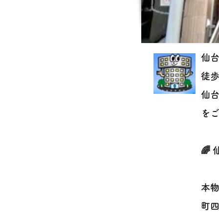
仙
徒歩
仙
を
🌈
本
町