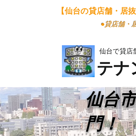
【仙台の貸店舗・居
​●貸店舗
仙台で貸店
テナ
​仙台
門！