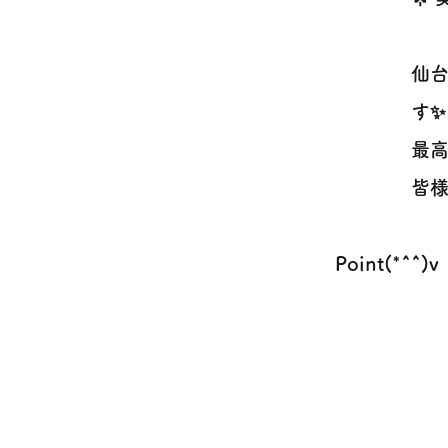
仙
す✨
最
皆様
Point(*^^)v