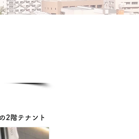
ール
いの2階テナント