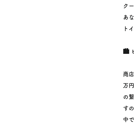
ク
あな
ト
🏙
商
万
の繋
すの
中