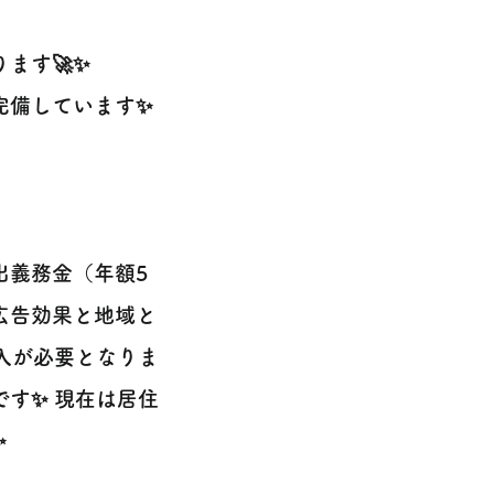
ます🚀✨
完備しています✨
出義務金（年額5
広告効果と地域と
入が必要となりま
す✨ 現在は居住
✨