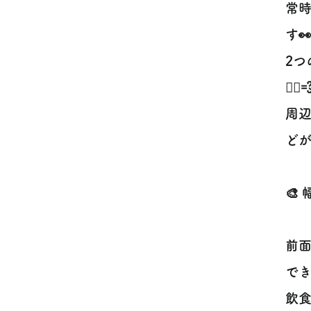
常
す
2
🚶‍♀️
周
どが
🎨
前面
で
飲