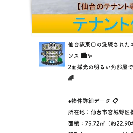
仙台駅東口の洗練された
ンス 🏙️✨
2面採光の明るい角部屋
🌈
●物件詳細データ 📋
所在地：仙台市宮城野区
面積：75.72㎡（約22.9