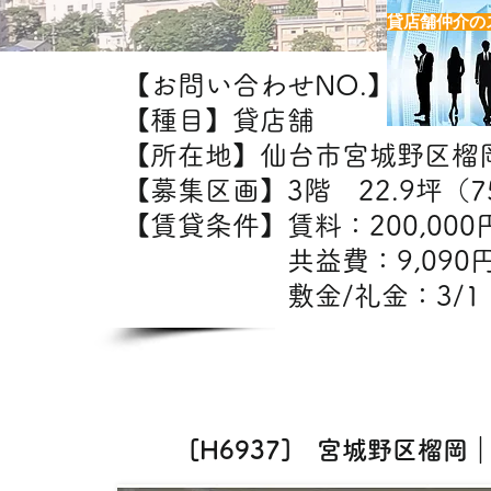
貸店舗仲介の
【お問い合わせNO.】H6937
【種目】貸店舗
【所在地】仙台市宮城野区榴
【募集区画】3階 22.9坪（75
【賃貸条件】賃料：20
共益費：9,09
敷金/礼金：3/1
【出
エステ・ク
[H6937] 宮城野区榴