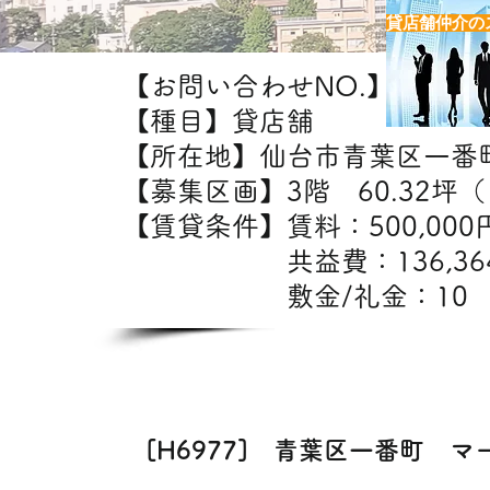
貸店舗仲介の
【お問い合わせNO.】H6977
【種目】貸店舗
【所在地】仙台市青葉区一番
【募集区画】3階 60.32坪（1
【賃貸条件】賃料：50
共益費：136,3
敷金/礼金：10
【出
飲食・美容室・エ
[H6977] 青葉区一番町 