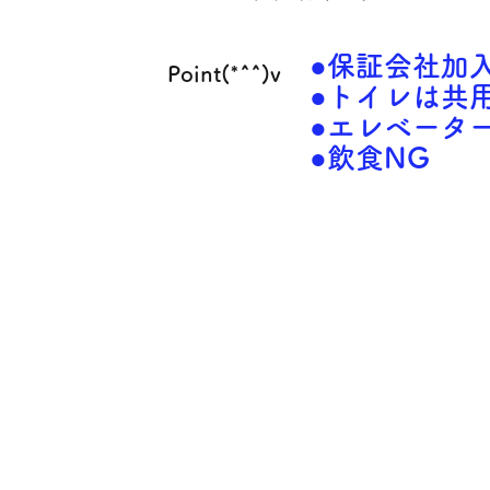
●保証会社加
Point(*^^)v
●トイレは共
●エレベータ
●飲食NG