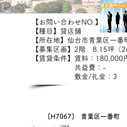
貸店舗仲介の
【お問い合わせNO.】H7067
【種目】貸店舗
【所在地】仙台市青葉区一番
【募集区画】2階 8.15坪（26
【賃貸条件】賃料：18
共益費：
敷金/礼金：3
【出
美容室・エステ・
[H7067] 青葉区一番