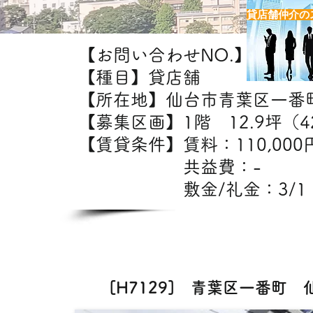
貸店舗仲介の
【お問い合わせNO.】H7129
【種目】貸店舗
【所在地】仙台市青葉区一番
【募集区画】1階 12.9坪（42
【賃貸条件】賃料：11
共益費：
敷金/礼金：3/1
【出
エステ・クリ
[H7129] 青葉区一番