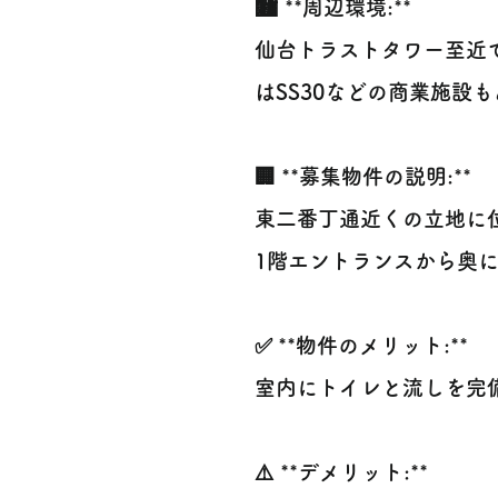
🏙️ **周辺環境:**
仙台トラストタワー至近
はSS30などの商業施設
🏢 **募集物件の説明:**
東二番丁通近くの立地に
1階エントランスから奥
✅ **物件のメリット:**
室内にトイレと流しを完
⚠️ **デメリット:**