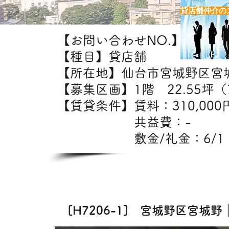
貸店舗仲介の
【お問い合わせNO.】H7206-
【種目】貸店舗
【所在地】仙台市宮城野区宮
【募集区画】1階 22.55坪（7
【賃貸条件】賃料：31
共益費：
敷金/礼金：6/1
【出
美容室・エステ・
[H7206-1] 宮城野区宮