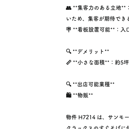
👥 **集客力のある立
いため、集客が期待でき
🪧 **看板設置可能*
🔍 **デメリット**
📏 **小さな面積**：
🔍 **出店可能業種**
🛍️ **物販**
物件 H7214 は、サ
クラックスのすぐそばに