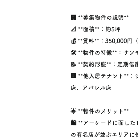
🏢 **募集物件の説明**
📐 **面積**：約5坪
💰 **賃料**：350,000
🛠️ **物件の特徴**
📝 **契約形態**：定期
🏢 **他入居テナント
店、アパレル店
🌟 **物件のメリット**
🛍️ **アーケードに面
の有名店が並ぶエリアに