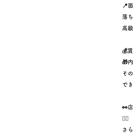
📍
落
高級
💰
🎁
そ
でき
👀
🚶‍♂️
さら