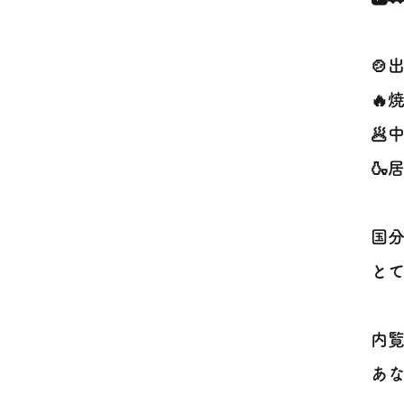
🍲
🔥
🥟
🍶
国
とて
内覧
あな