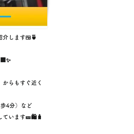
介します🍱🍵
🏢✨
」からもすぐ近く
歩4分）など
ます🎫🛍️🧳