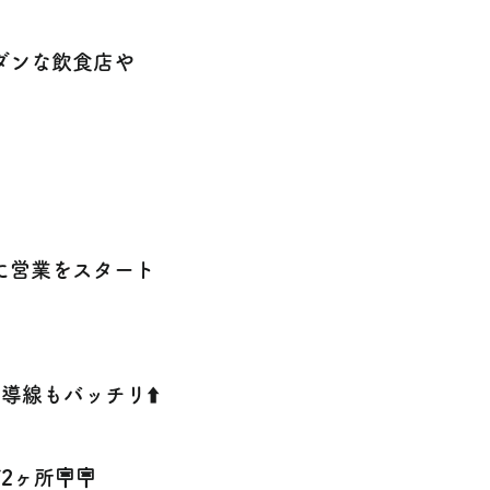
ダンな飲食店や
に営業をスタート
導線もバッチリ⬆️
ヶ所🪧🪧