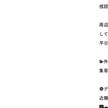
視認
周辺
し
平日
💫
集客
🚫
近
🅿️