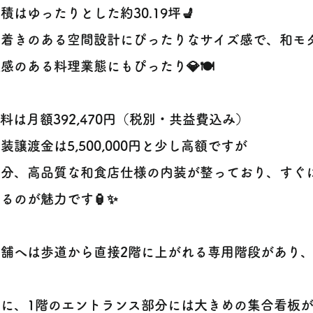
面積はゆったりとした約30.19坪💺
ち着きのある空間設計にぴったりなサイズ感で、和モ
感のある料理業態にもぴったり💎🍽️
賃料は月額392,470円（税別・共益費込み）
内装譲渡金は5,500,000円と少し高額ですが
の分、高品質な和食店仕様の内装が整っており、すぐ
るのが魅力です🏮✨
店舗へは歩道から直接2階に上がれる専用階段があり、
に、1階のエントランス部分には大きめの集合看板が2