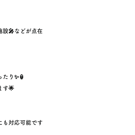
施設🎤などが点在
たり✨🏮
す🌟
にも対応可能です