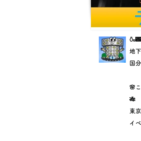
🍶
地下
国分
🌸
🎋
東京
イベ