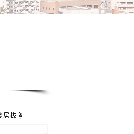
​
食居抜き