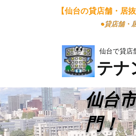
【仙台の貸店舗・居
​●貸店舗
仙台で貸店
テナ
​仙台
門！