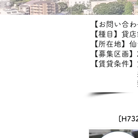
【お問い合わせ
【種目】貸店
【所在地】仙
【募集区画】2
【賃貸条件
共益費：
敷金/礼
[H7