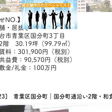
貸店舗仲介のスペシャリスト
NO.】H7323
舗・居抜き
台市青葉区国分町3丁目
階 30.19坪（99.79㎡）
】賃料：301,900円（税別）
90,570円（税別）
金：100万円
【出店可能業態】飲食
323] 青葉区国分町｜国分町通沿い2階・和