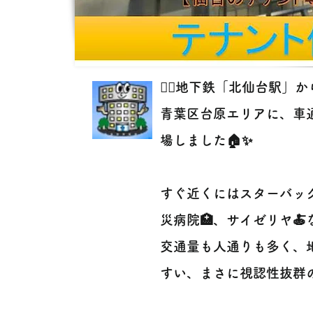
🚶‍♂️地下鉄「北仙台駅」か
青葉区台原エリアに、車
場しました🏠✨
すぐ近くにはスターバック
災病院🏥、サイゼリヤ
交通量も人通りも多く、
すい、まさに視認性抜群の立