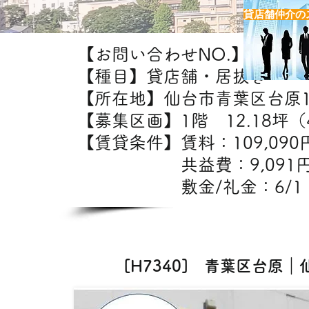
貸店舗仲介の
【お問い合わせNO.】H7340
【種目】貸店舗・居抜き
【所在地】仙台市青葉区台原
【募集区画】1階 12.18坪（4
【賃貸条件】賃料：10
共益費：9,09
敷金/礼金：6/1
【出店
[H7340] 青葉区台原