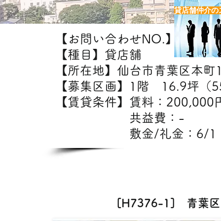
貸店舗仲介の
【お問い合わせNO.】H7376-
【種目】貸店舗
【所在地】仙台市青葉区本町
【募集区画】1階 16.9坪（55
【賃貸条件】賃料：20
共益費：
敷金/礼金：6/1
【出
飲食
[H7376-1] 