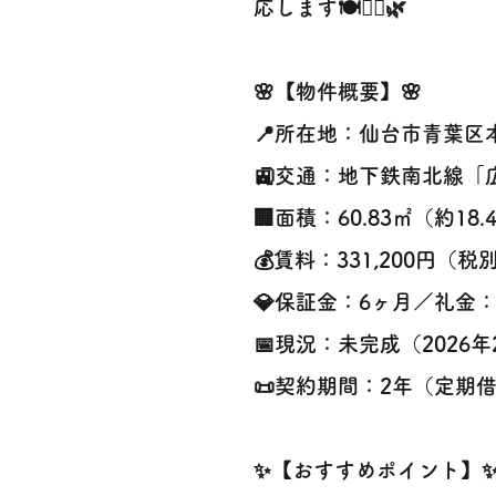
応します🍽️💇‍♀️🌿
🌸【物件概要】🌸
📍所在地：仙台市青葉区
🚉交通：地下鉄南北線「
🏢面積：60.83㎡（約18.
💰賃料：331,200円（税
💎保証金：6ヶ月／礼金：
📅現況：未完成（2026
📜契約期間：2年（定期
✨【おすすめポイント】