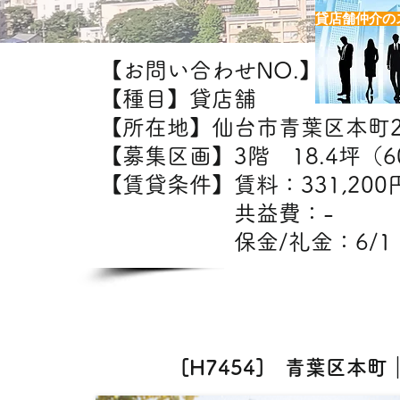
貸店舗仲介の
【お問い合わせNO.】H7454
【種目】貸店舗
【所在地】仙台市青葉区本町
【募集区画】3階 18.4坪（60
【賃貸条件】賃料：33
共益費：
保金/礼金：6/1
【出
飲食・美容室・エステ
[H7454] 青葉区本