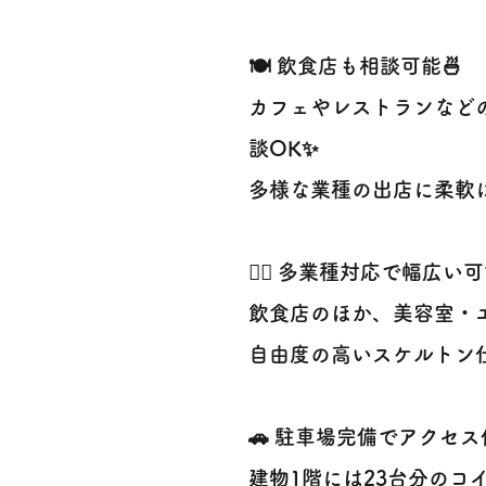
🍽️ 飲食店も相談可能🍜
カフェやレストランなど
談OK✨
多様な業種の出店に柔軟に
💇‍♀️ 多業種対応で幅広い
飲食店のほか、美容室・
自由度の高いスケルトン
🚗 駐車場完備でアクセス
建物1階には23台分のコイ