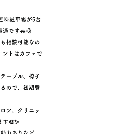
無料駐車場が5台
です🚗💨
）も相談可能なの
ナントはカフェで
やテーブル、椅子
きるので、初期費
サロン、クリニッ
す🎨✨
、動力ありなど、