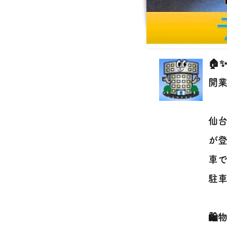
🏠
開業
仙台
が登
車
駐車
🛍