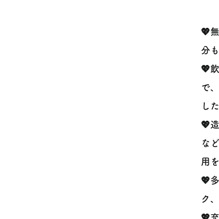
💖
分も
💖
で、
し
💖
な
用を
💖
ク、
💖