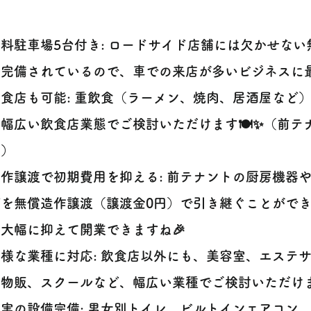
無料駐車場5台付き: ロードサイド店舗には欠かせない
完備されているので、車での来店が多いビジネスに最適
飲食店も可能: 重飲食（ラーメン、焼肉、居酒屋など
幅広い飲食店業態でご検討いただけます🍽️✨（前テ
た）
造作譲渡で初期費用を抑える: 前テナントの厨房機器
どを無償造作譲渡（譲渡金0円）で引き継ぐことがで
大幅に抑えて開業できますね🎉
多様な業種に対応: 飲食店以外にも、美容室、エステ
物販、スクールなど、幅広い業種でご検討いただけま
充実の設備完備: 男女別トイレ、ビルトインエアコン