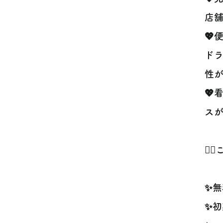
店舗
💖
ドラ
性が
💖
スが
🙋
✨無
✨初