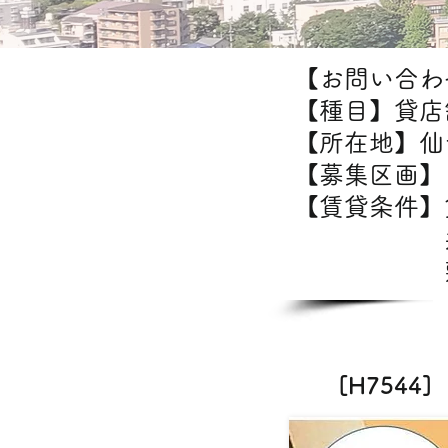
【お問い合わせ
【種目】貸店
【所在地】仙
【募集区画】1
【賃貸条件
共益
敷金/
[H754