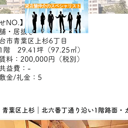
貸店舗仲介のスペシャリスト
NO.】H7544
舗・居抜き
台市青葉区上杉6丁目
階 29.41坪（97.25㎡）
】賃料：200,000円（税別）
費：-
礼金：5
【出店可能業態】飲食
4] 青葉区上杉｜北六番丁通り沿い1階路面