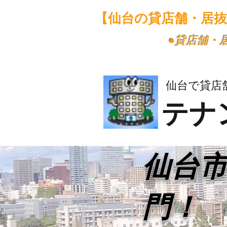
【仙台の貸店舗・居
​●貸店舗
仙台で貸店
テナ
​仙台
門！