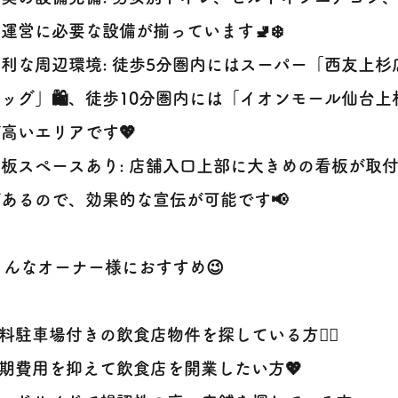
運営に必要な設備が揃っています🚽❄️
便利な周辺環境: 徒歩5分圏内にはスーパー「西友上杉
ッグ」🛍️、徒歩10分圏内には「イオンモール仙台
高いエリアです💖
看板スペースあり: 店舗入口上部に大きめの看板が取
あるので、効果的な宣伝が可能です📢
‍♀️こんなオーナー様におすすめ😉
料駐車場付きの飲食店物件を探している方🙋‍♀️
期費用を抑えて飲食店を開業したい方💖