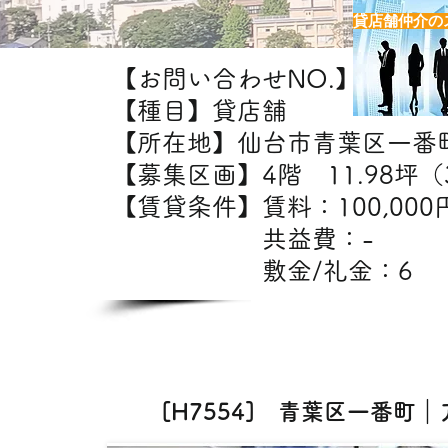
貸店舗仲介の
【お問い合わせNO.】H7554
【種目】貸店舗
【所在地】仙台市青葉区一番
【募集区画】4階 11.98坪（3
【賃貸条件】賃料：10
共益費：
敷金/礼金：6
【出
エス
[H7554] 青葉区一番町