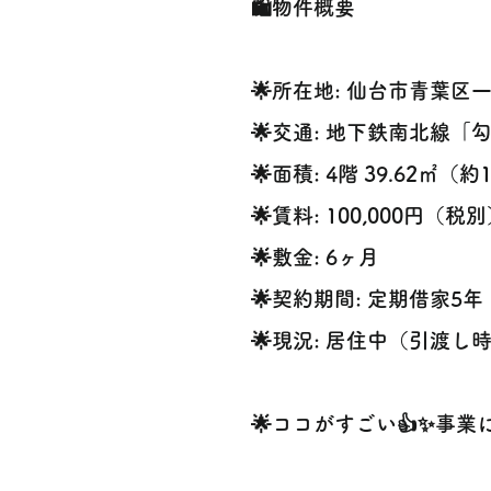
🛍️物件概要
🌟所在地: 仙台市青葉区
🌟交通: 地下鉄南北線
🌟面積: 4階 39.62㎡（約
🌟賃料: 100,000円（税
🌟敷金: 6ヶ月
🌟契約期間: 定期借家5年
🌟現況: 居住中（引渡し
🌟ココがすごい👍✨事