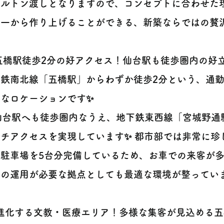
ケルトン渡しとなりますので、コンセプトに合わせた
一から作り上げることができる、新築ならではの贅沢
 五橋駅徒歩2分の好アクセス！仙台駅も徒歩圏内の好立地
下鉄南北線「五橋駅」からわずか徒歩2分という、通
利なロケーションです✨
R仙台駅へも徒歩圏内なうえ、地下鉄東西線「宮城野通
チアクセスを実現しています✨ 都市部では非常に珍
き駐車場を5台分完備しているため、お車での来客が
の運用が必要な拠点としても最適な環境が整っています
 進化する文教・医療エリア！多様な集客が見込める五橋