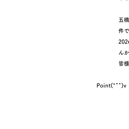
五
件で
20
んか
皆様
Point(*^^)v