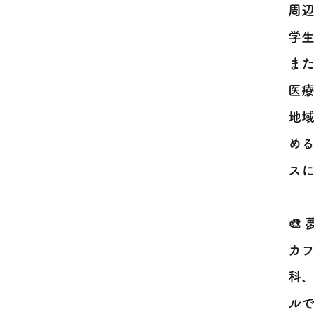
周辺
学
また
医
地
め
スに
🎨
カ
科
ル