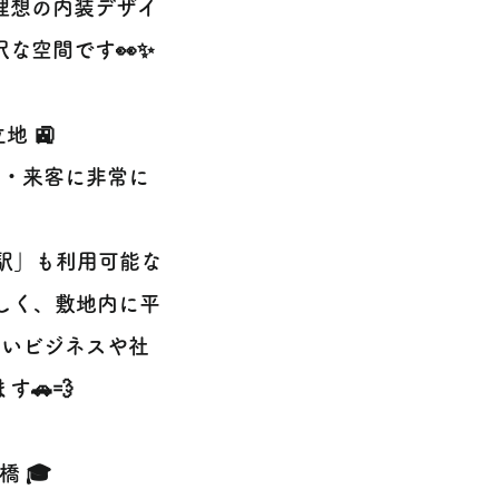
理想の内装デザイ
な空間です👀✨
 🚉
勤・来客に非常に
駅」も利用可能な
しく、敷地内に平
多いビジネスや社
🚗💨
 🎓