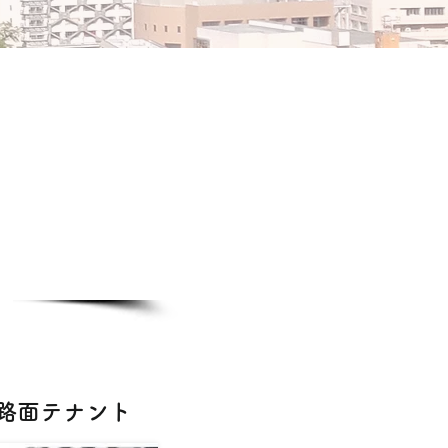
）
​
クール
階路面テナント