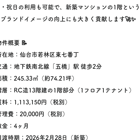
日・祝日の利用も可能で、新築マンションの1階とい
ブランドイメージの向上にも大きく貢献します🚀✨
 物件概要 📝
 所在地：仙台市若林区東七番丁
 交通：地下鉄南北線「五橋」駅 徒歩2分
 面積：245.33㎡（約74.21坪）
 階層：RC造13階建の1階部分（1フロア1テナント）
 賃料：1,113,150円（税別）
 管理費：20,000円（税別）
 敷金：4ヶ月
 引渡時期：2026年2月28日（新築）