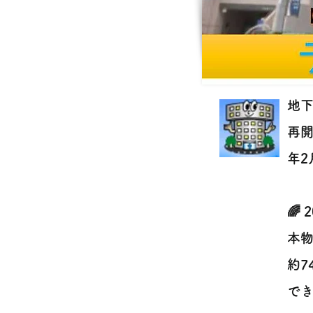
地下
再開
年2
🌈
本物
約7
で