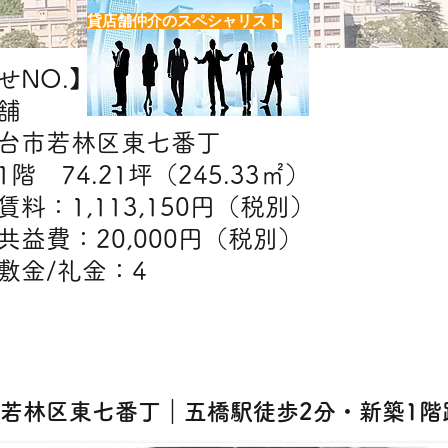
貸店舗仲介のスペシャリスト
NO.】H7566
舗
台市若林区東七番丁
階 74.21坪（245.33㎡）
】賃料：1,113,150円（税別
20,000円（税別）
礼金：4
【出店可能業態】
ェ・美容室・エステ・クリニック・物販・ス
6] 若林区東七番丁｜五橋駅徒歩2分・新築1