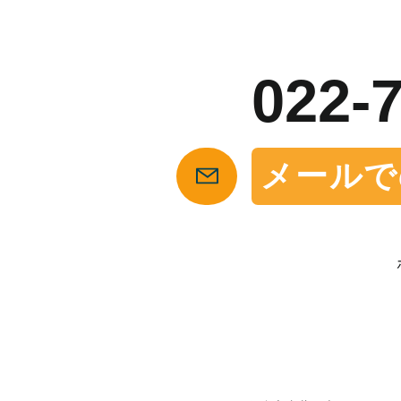
お
022-
メールで
【仙台の貸店舗・居抜き専門サイト】テナント仲介センタ