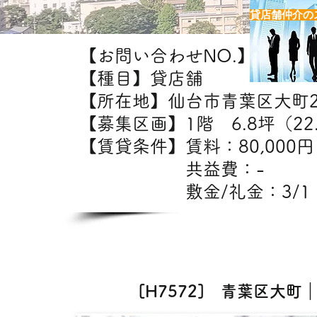
貸店舗仲介の
【お問い合わせNO.】H7572
【種目】貸店舗
【所在地】仙台市青葉区大町
【募集区画】1階 6.8坪（22
【賃貸条件】賃料：80
共益費：
敷金/礼金：3/1
【出
カフェ・美容室・エス
[H7572] 青葉区大