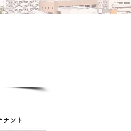
ル
テナント