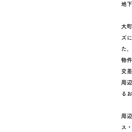
地下
大町
ズ
た
物
交
周
るお
周
ス