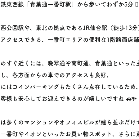
鉄東西線「青葉通一番町駅」から歩いてわずか5分 🚶‍♀️🚶
西公園駅や、東北の拠点であるJR仙台駅（徒歩13
にアクセスできる、一番町エリアの便利な1階路面店
。
件のすぐ近くには、晩翠通や南町通、青葉通といった
差し、各方面からの車でのアクセスも良好。
辺にはコインパーキングもたくさん点在しているため
客様も安心してお迎えできるのが嬉しいですね 🚗✨
辺は多くのマンションやオフィスビルが建ち並ぶだけ
・一番町やイオンといったお買い物スポット、さらに