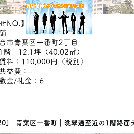
貸店舗仲介のスペシャリスト
NO.】H7620
舗
台市青葉区一番町2丁目
階 12.1坪（40.02㎡）
】賃料：110,000円（税別）
費：-
礼金：6
【出店可能業態】
美容室・エステ・クリニック・物販・スクー
620] 青葉区一番町｜晩翠通至近の1階路面