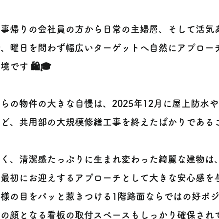
。
仕事帰りの会社員の方から日常の主婦層、そして活気
で、曜日を問わず幅広いターゲットへ自然にアプロー
境です 🛍️🎓
らの物件の大きな自慢は、2025年12月に屋上防水
ど、共用部の大規模修繕工事を終えたばかりであるこ
しく、清潔感たっぷりに生まれ変わった綺麗な建物は
番最初にお迎えするアプローチとして大きな安心感を
客様の目をパッと惹きつける1階路面ならではの好ポ
舗の顔となる看板の取付スペースもしっかり確保され