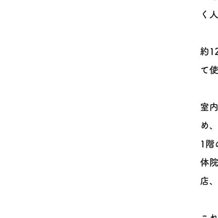
く人
約
て使
室
め
1
体
店、
こ