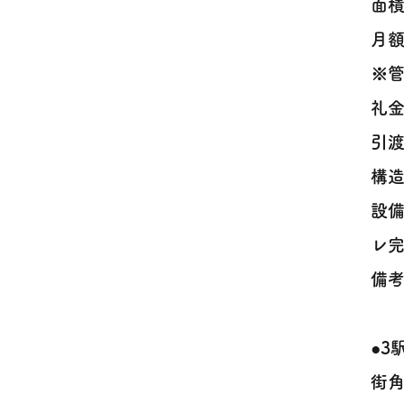
面積
月額
※
礼金
引渡
構造
設
レ完
備考
●
街角