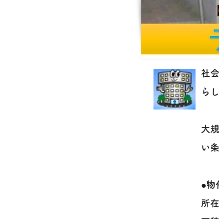
社
らし
大
い条
●物
所在