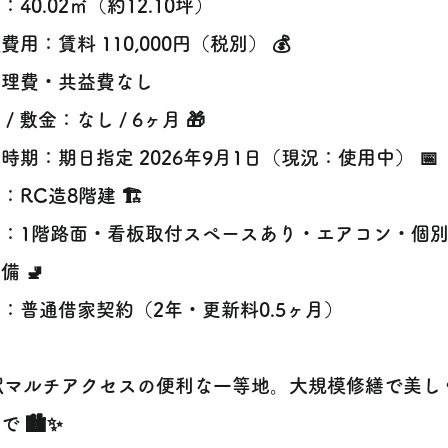
：40.02㎡（約12.10坪）
費用：賃料 110,000円（税別） 💰
管理費・共益費なし
 / 敷金：なし / 6ヶ月 🎁
時期：期日指定 2026年9月1日（現況：使用中） 📅
：RC造8階建 🏗️
備：1階路面・看板取付スペースあり・エアコン・個
備 🚽
：普通借家契約（2年・更新料0.5ヶ月）
3駅マルチアクセスの便利な一等地。大規模修繕で美し
で 🏙️✨