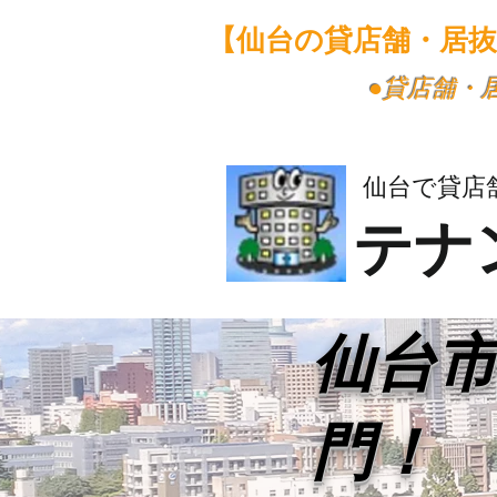
【仙台の貸店舗・居
​●貸店舗
仙台で貸店
テナ
​仙台
門！