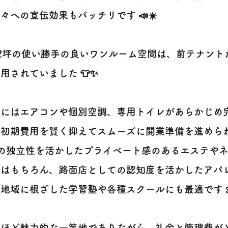
々への宣伝効果もバッチリです 📣☀️
12坪の使い勝手の良いワンルーム空間は、前テナント
用されていました 👕✨
内にはエアコンや個別空調、専用トイレがあらかじめ
、初期費用を賢く抑えてスムーズに開業準備を進めら
階の独立性を活かしたプライベート感のあるエステや
院はもちろん、路面店としての認知度を活かしたアパ
地域に根ざした学習塾や各種スクールにも最適です ✂
れほど魅力的な一等地でありながら、礼金と管理費が