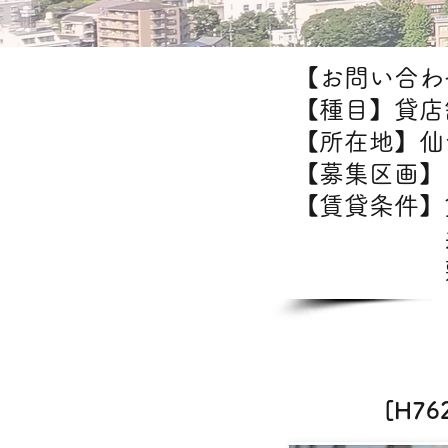
【お問い合わせ
【種目】貸店
【所在地】仙
【募集区画】1
【賃貸条件
共益
敷金/
[H7