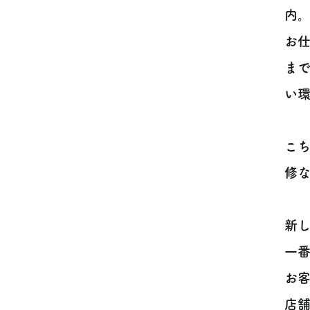
内
お
ま
い環
こち
修な
新
一
お
店