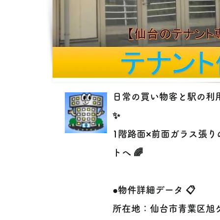
日常の買い物客と駅の利用
✨
1階路面×前面ガラス張
トへ 🌈
●物件詳細データ 📋
所在地：仙台市青葉区旭