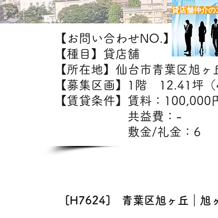
貸店舗仲介の
【お問い合わせNO.】H7624
【種目】貸店舗
【所在地】仙台市青葉区旭ヶ
【募集区画】1階 12.41坪（4
【賃貸条件】賃料：10
共益費：-
敷金/礼金：6
【出
カフェ・美容室・エ
[H7624] 青葉区旭ヶ丘｜