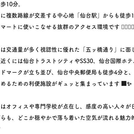
歩10分。
に複数路線が交差する中心地「仙台駅」からも徒歩1
マートに使いこなせる抜群のアクセス環境です 🚶‍♀️🚶‍♂
件は交通量が多く視認性に優れた「五ッ橋通り」に面
近くには仙台トラストシティやSS30、仙台国際ホ
ンドマークが立ち並び、仙台中央郵便局も徒歩4分と
めるための利便施設がギュッと集まっています 🏢✨
辺はオフィスや専門学校が点在し、感度の高い人々が
がらも、どこか穏やかで落ち着いた空気が流れる魅力
