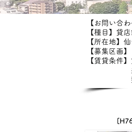
【お問い合わせ
【種目】貸店
【所在地】仙
【募集区画】1
【賃貸条件
共益
敷金/礼
カフ
[H