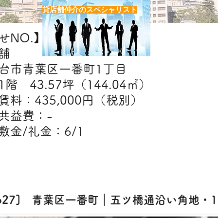
貸店舗仲介のスペシャリスト
NO.】H7627
舗
台市青葉区一番町1丁目
階 43.57坪（144.04㎡）
】賃料：435,000円（税別）
費：-
金：6/1
【出店可能業態】
ェ・美容室・エステ・クリニック・物販・ス
7627] 青葉区一番町｜五ツ橋通沿い角地・