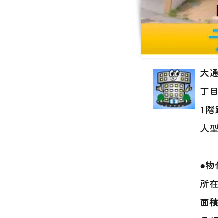
大
丁
1階
大型
●物
所
面積