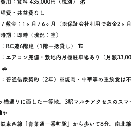
費用：賃料 435,000円（税別） 💰
管理費・共益費なし
 / 敷金：1ヶ月 / 6ヶ月（※保証会社利用で敷金2ヶ月
渡時期：即時（現況：空）
：RC造6階建（1階一括貸し） 🏗️
：エアコン完備・敷地内月極駐車場あり（月額33,00
 🚗
考：普通借家契約（2年）※焼肉・中華等の重飲食は
五ッ橋通りに面した一等地。3駅マルチアクセスのスマ
️✨
下鉄東西線「青葉通一番町駅」から歩いて8分、南北