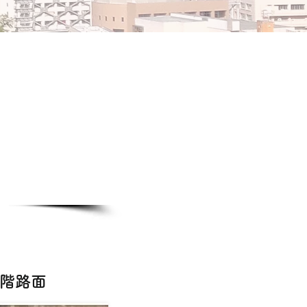
クール
1階路面