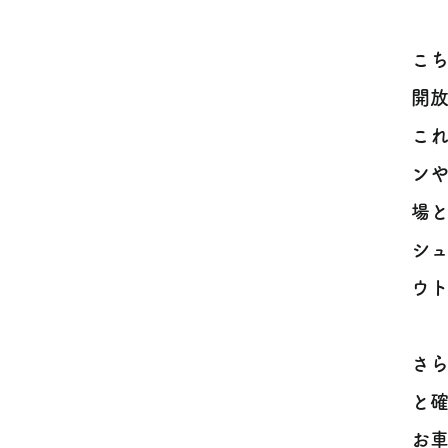
こち
開
こ
ン
場
シ
ウト
さ
と
お