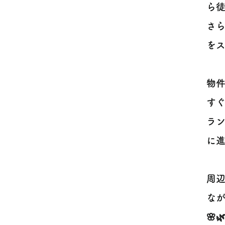
ら徒
さら
をス
物
すぐ
ラ
に進
周
な
🌸