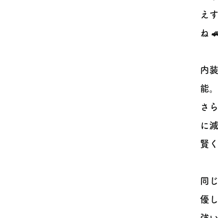
え
ね 
内
能
さ
に
賢く
同
優
強