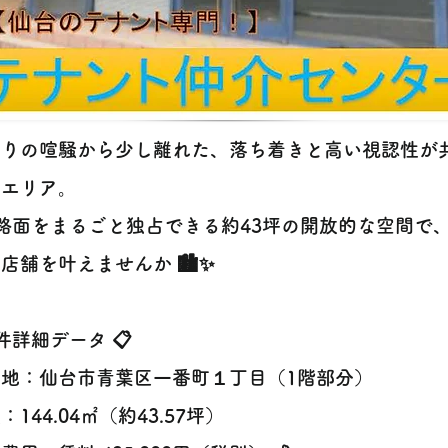
通りの喧騒から少し離れた、落ち着きと高い視認性が
目エリア。
路面をまるごと独占できる約43坪の開放的な空間で
店舗を叶えませんか 🏙️✨
件詳細データ 📋
在地：仙台市青葉区一番町１丁目（1階部分）
：144.04㎡（約43.57坪）