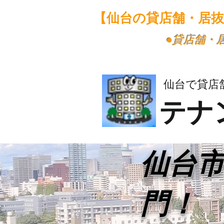
【仙台の貸店舗・居
​●貸店舗
仙台で貸店
テナ
​仙台
門！