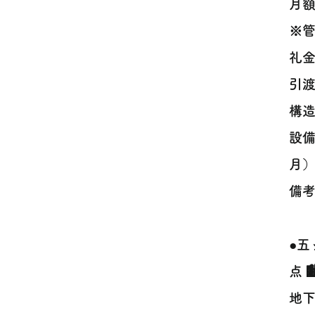
月額
※
礼金
引
構造
設備
月）
備
●
点 
地