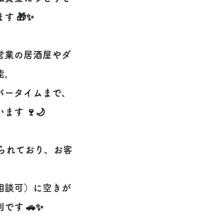
 🎁✨
営業の居酒屋やダ
能。
バータイムまで、
す 🍷🌙
られており、お客
相談可）に空きが
す 🚗✨