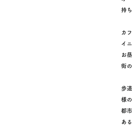
持ち
カ
イ
お
街の
歩
様
都
ある