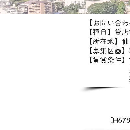
【お問い合わせ
【種目】貸店
【所在地】仙
【募集区画】2
【賃貸条件
共益費
敷金/
[H6