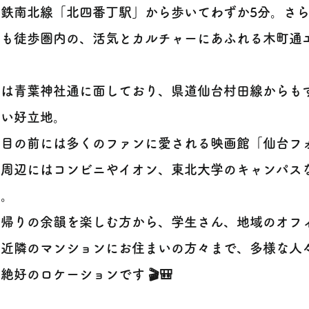
下鉄南北線「北四番丁駅」から歩いてわずか5分。さ
も徒歩圏内の、活気とカルチャーにあふれる木町通エリアです 
件は青葉神社通に面しており、県道仙台村田線からも
すい好立地。
ぐ目の前には多くのファンに愛される映画館「仙台フ
、周辺にはコンビニやイオン、東北大学のキャンパス
す。
画帰りの余韻を楽しむ方から、学生さん、地域のオフ
て近隣のマンションにお住まいの方々まで、多様な人
絶好のロケーションです 🎬🎒