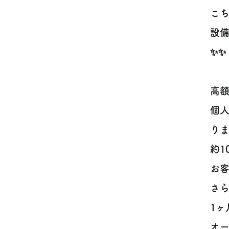
こ
設
✨✨
高
個
り
約
お客
さ
1ヶ
オ