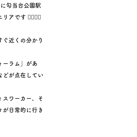
らに勾当台公園駅
‍♀️🚶‍♂️
すぐ近くの分かり
ォーラム」があ
などが点在してい
ィスワーカー、そ
々が日常的に行き