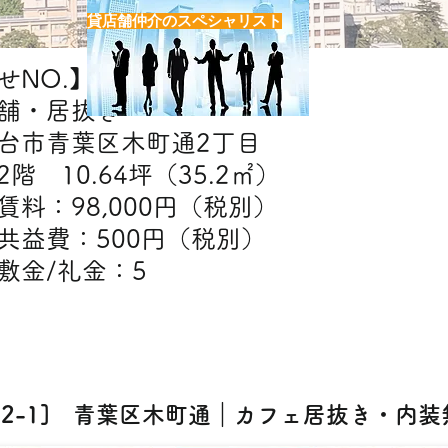
貸店舗仲介のスペシャリスト
NO.】H6782-1
舗・居抜き
台市青葉区木町通2丁目
階 10.64坪（35.2㎡）
】賃料：98,000円（税別）
：500円（税別）​
礼金：5
【出店可能業態】
居酒屋・カフェ
782-1] 青葉区木町通｜カフェ居抜き・内