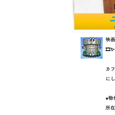
映
🎞️✨
カ
にし
●物
所