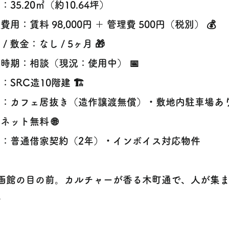
：35.20㎡（約10.64坪）
費用：賃料 98,000円 ＋ 管理費 500円（税別） 💰
 / 敷金：なし / 5ヶ月 🎁
時期：相談（現況：使用中） 📅
：SRC造10階建 🏗️
備：カフェ居抜き（造作譲渡無償）・敷地内駐車場あ
ネット無料 🌐
考：普通借家契約（2年）・インボイス対応物件
映画館の目の前。カルチャーが香る木町通で、人が集
✨