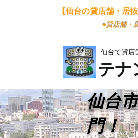
【仙台の貸店舗・居
​●貸店舗
仙台で貸店
テナ
​仙台
門！