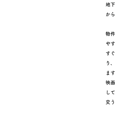
地
から
物
や
す
り
ま
映
し
交う