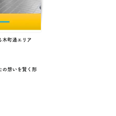
る木町通エリア
たの想いを賢く形