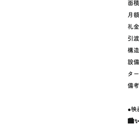
面積
月額
礼金
引渡
構造
設
ター
備
●
🏙️