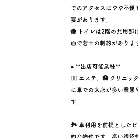
でのアクセスはやや不便
要があります。
🚻 トイレは2階の共用
面で若干の制約がありま
● **出店可能業種**
💆‍♀️ エステ、🏥 クリ
に車での来店が多い業態
す。
🏞️ 車利用を前提とし
的な物件です。高い視認