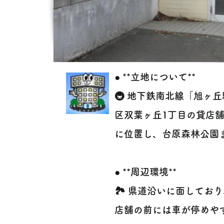
● **立地について**
🚇 地下鉄南北線「旭ヶ
区双葉ヶ丘1丁目の貸店
に位置し、台原森林公園
● **周辺環境**
🏞️ 県道沿いに面して
店舗の前には車が停めや