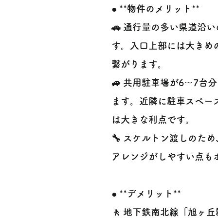
● **物件のメリット**
🚗 通行量の多い県道沿
す。入口上部には大きめ
繋がります。
🚙 共用駐車場が6～7
ます。近隣に駐車スペー
は大きな利点です。
🔧 スケルトン渡しのた
アレンジがしやすい点も
● **デメリット**
🚶 地下鉄南北線「旭ヶ