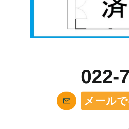
お
022-
メールで