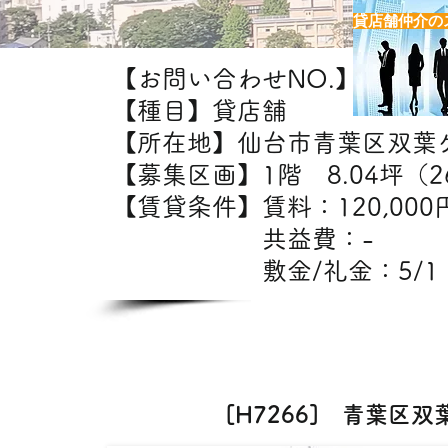
貸店舗仲介の
【お問い合わせNO.】H7266
【種目】貸店舗
【所在地】仙台市青葉区双葉
【募集区画】1階 8.04坪（2
【賃貸条件】賃料：12
共益費：
敷金/礼金：5/1
【出
エステ・クリ
[H7266] 青葉区