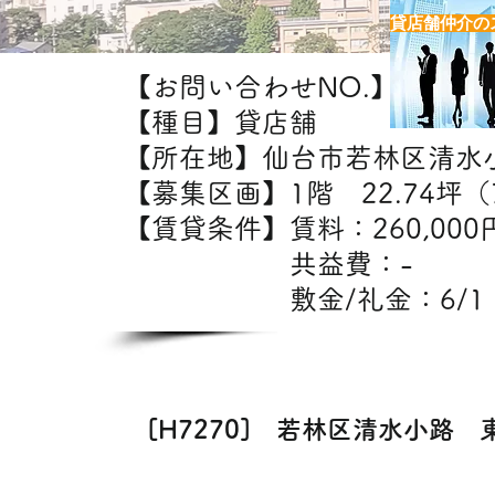
貸店舗仲介の
【お問い合わせNO.】H7270
【種目】貸店舗
【所在地】仙台市若林区清水
【募集区画】1階 22.74坪（7
【賃貸条件】賃料：26
共益費：
敷金/礼金：6/1
【出店
[H7270] 若林区清水小路