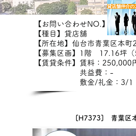
貸店舗仲介の
【お問い合わせNO.】H7373
【種目】貸店舗
【所在地】仙台市青葉区本町
【募集区画】1階 17.16坪（5
【賃貸条件】賃料：25
共益費：
敷金/礼金：3/1
【出店
[H7373] 青葉