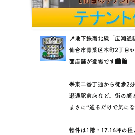
📍地下鉄南北線「広瀬通駅」
仙台市青葉区本町2丁目
面店舗が登場です🏙️🛍️
🌟東二番丁通から徒歩2
瀬通駅前店など、街の顔
まさに“通るだけで気にな
物件は1階・17.16坪の