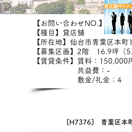
貸店舗仲介の
【お問い合わせNO.】H7376
【種目】貸店舗
【所在地】仙台市青葉区本町
【募集区画】2階 16.9坪（5
【賃貸条件】賃料：15
共益費：
敷金/礼金：4
【出
カフェ・美容室・エス
[H7376] 青葉区