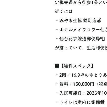
定禅寺通から徒歩1分と
近くには
・みやぎ生協 錦町店🍎
・ホテルメイフラワー仙台
・仙台花京院通郵便局📮
が揃っていて、生活利便性
🏢【物件スペック】
・2階／16.9坪のゆと
・賃料：150,000円（税
・入居可能日：2025年1
・トイレは室内に完備🚻