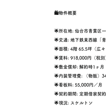
🛍️物件概要
🌟所在地: 仙台市青葉区
🌟交通: 地下鉄東西線「
🌟面積: 4階 65.5坪
🌟賃料: 918,000円（税
🌟敷金償却: 解約時1ヶ月
🌟内装管理費: （物販）341
🌟看板料: 55,000円／月
🌟契約期間: 定期借家契約
🌟現況: スケルトン