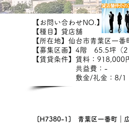
貸店舗仲介の
【お問い合わせNO.】H7380-
【種目】貸店舗
【所在地】仙台市青葉区一番
【募集区画】4階 65.5坪（21
【賃貸条件】賃料：91
共益費：
敷金/礼金：8/1
【出
飲食・美容室・エステ
[H7380-1] 青葉区一番