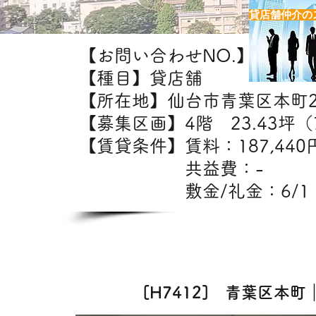
貸店舗仲介の
【お問い合わせNO.】H7412
【種目】貸店舗
【所在地】仙台市青葉区本町
【募集区画】4階 23.43坪（7
【賃貸条件】賃料：18
共益費：
敷金/礼金：6/1
【出
美容室・エステ・
[H7412] 青葉区本