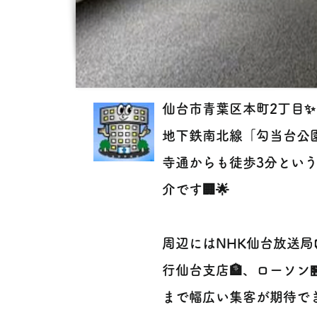
仙台市青葉区本町2丁目✨
地下鉄南北線「勾当台公園
寺通からも徒歩3分という
介です🏢🌟
周辺にはNHK仙台放送局
行仙台支店🏦、ローソン
まで幅広い集客が期待で