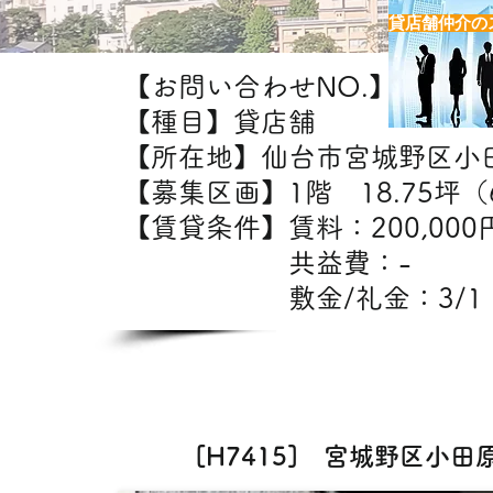
貸店舗仲介の
【お問い合わせNO.】H7415
【種目】貸店舗
【所在地】仙台市宮城野区小
【募集区画】1階 18.75坪（
【賃貸条件】賃料：20
共益費：-
敷金/礼金：3/1
【出
飲食・エステ・ク
[H7415] 宮城野区小