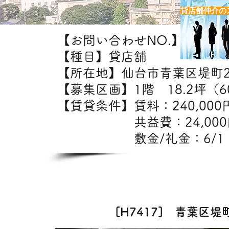
貸店舗仲介の
【お問い合わせNO.】H7417
【種目】貸店舗
【所在地】仙台市青葉区堤町
【募集区画】1階 18.2坪（60
【賃貸条件】賃料：24
共益費：24,0
敷金/礼金：6/1
【出
カフェ・美容室・エス
[H7417] 青葉区