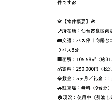
件です🌿
🌸【物件概要】🌸
📍所在地：仙台市泉区向陽
🚌交通：バス停「向陽台
りバス8分
🏢面積：105.58㎡（約31
💰賃料：250,000円（税
💎敷金：5ヶ月／礼金：1
🚗駐車場：無料（9台分
🏠現況：使用中（引渡し