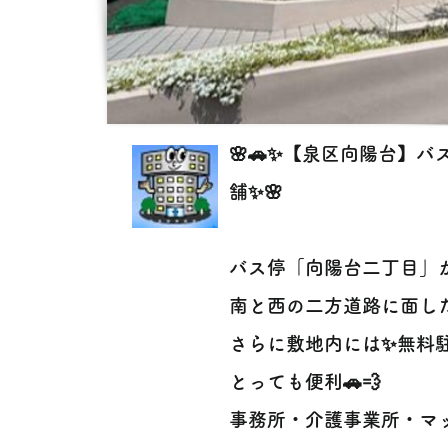
🌸🚗✨【泉区向陽台】
舗✨🌸
バス停「向陽台二丁目」か
南と西の二方道路に面した
さらに敷地内には✨無料
とっても便利🚗💨
事務所・介護事業所・マ