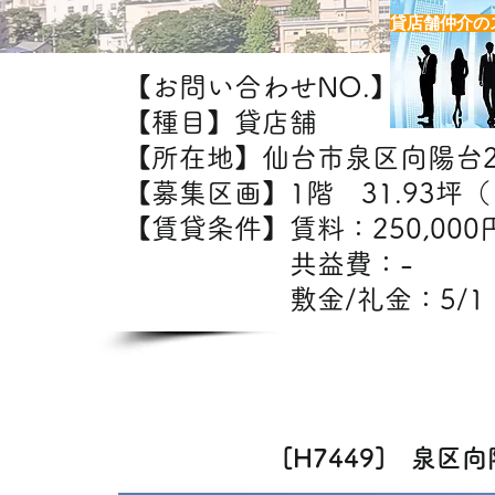
貸店舗仲介の
【お問い合わせNO.】H7449
【種目】貸店舗
【所在地】仙台市泉区向陽台
【募集区画】1階 31.93坪（1
【賃貸条件】賃料：25
共益費：
敷金/礼金：5/1
【出
カフェ・エステ・
[H7449] 泉