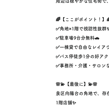
周辺は穏やかな住宅街で
🌈【ここがポイント！】
✅角地×1階で視認性抜群
✅駐車場9台分無料🚗
✅一棟貸で自由なレイアウ
✅バス停徒歩1分の好アクセ
✅事務所・介護・サロンなど
🌸💫【最後に】💫🌸
泉区向陽台の角地で、存
1階店舗✨