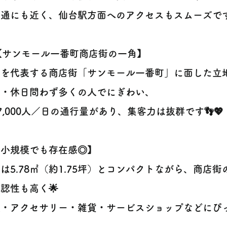
通にも近く、仙台駅方面へのアクセスもスムーズです
️【サンモール一番町商店街の一角】
を代表する商店街「サンモール一番町」に面した立地
日・休日問わず多くの人でにぎわい、
7,000人／日の通行量があり、集客力は抜群です👣💖
【小規模でも存在感◎】
は5.78㎡（約1.75坪）とコンパクトながら、商店
認性も高く🌟
・アクセサリー・雑貨・サービスショップなどにぴった