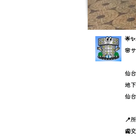
🌟
🌸
仙
地下
仙台
📍
🚉