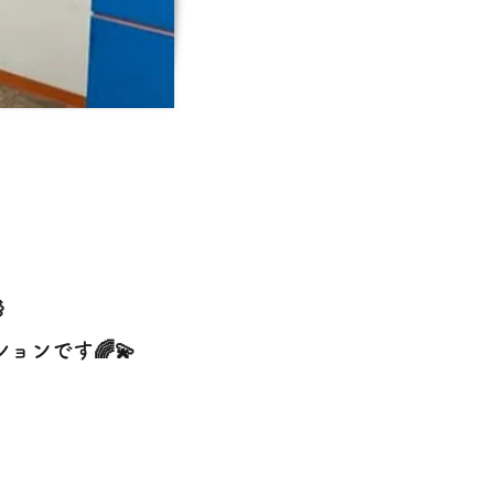

ンです🌈💫