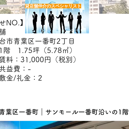
貸店舗仲介のスペシャリスト
NO.】H7472
舗
台市青葉区一番町2丁目
階 1.75坪（5.78㎡）
】賃料：31,000円（税別）
費：-​
礼金：2
【出店可能業態】物販
2] 青葉区一番町｜サンモール一番町沿いの1