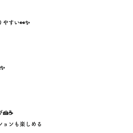
やすい👀✨
✨
🍰☕
ションも楽しめる