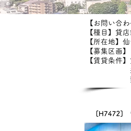
【お問い合わせ
【種目】貸店
【所在地】仙
【募集区画】1
【賃貸条件
共益
敷金/
[H747