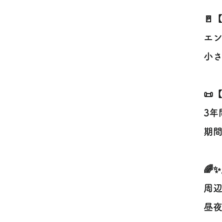
🚪
エン
小さ
📜
3年
期間
🌈
周辺
昼