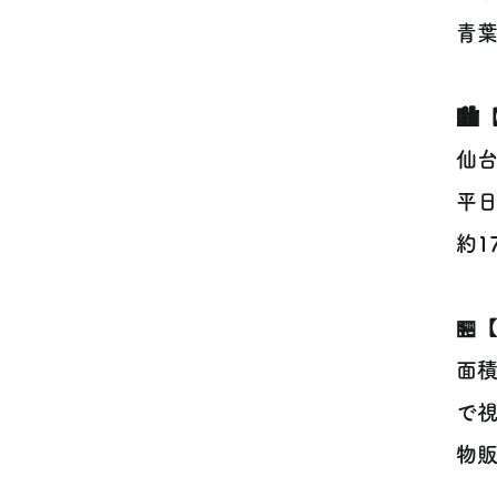
青葉
🏙
仙台
平
約1
🏪
面積
で視
物販