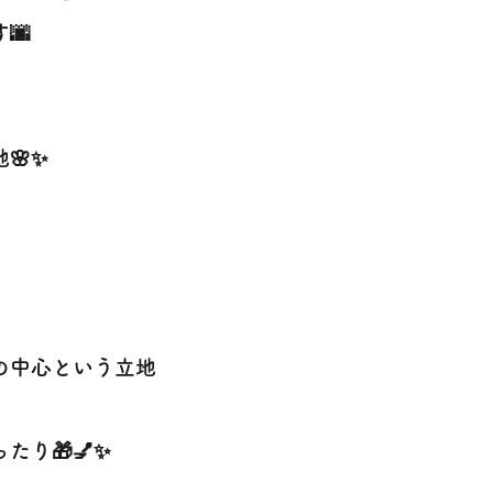
🌆
🌸✨
街の中心という立地
り🎁💅✨