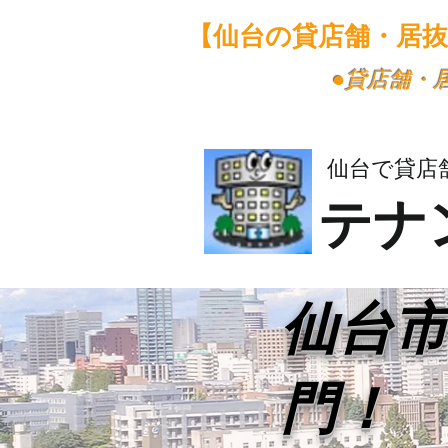
【仙台の貸店舗・居
​●貸店舗
仙台で貸店
テナ
​仙台
門！