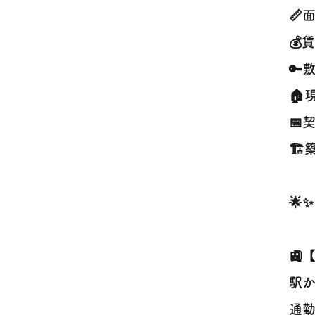
📏
💰
🔑
🏠
📅
🏗
🌟
🚉
駅か
通勤