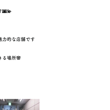
💫
魅力的な店舗です
る場所🌸