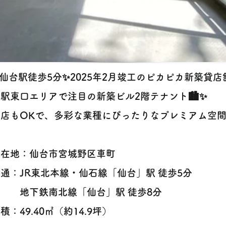
✨仙台駅徒歩5分✨2025年2月竣工のピカピカ新築貸店
駅東口エリアで注目の新築ビル2階テナント🏙️✨
店もOKで、多彩な業種にぴったりなプレミアム空間で
所在地：仙台市宮城野区車町
交通：JR東北本線・仙石線「仙台」駅 徒歩5分
下鉄南北線「仙台」駅 徒歩8分
面積：49.40㎡（約14.9坪）