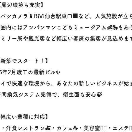
️【周辺環境も充実】
バシカメラ📱BiVi仙台駅東口🏢など、人気施設が
圏内にはアンパンマンこどもミュージアム👶🎠もあ
ミリー層や観光客など幅広い客層の集客が見込めます
【新築でスタート！】
25年2月竣工の最新ビル✨
イで快適な環境から、あなたの新しいビジネスが始まり
時間換気システム完備で、衛生面も安心🍃
【幅広い業種に対応】
・洋食レストラン🍝・カフェ☕・美容室💇‍♀️・エステ💆