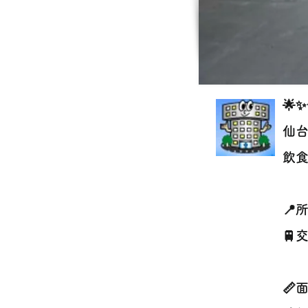
🌟
仙台
飲食
📍
🚆
地
📏