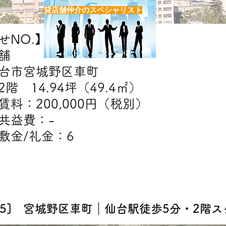
貸店舗仲介のスペシャリスト
NO.】H7475
舗
台市宮城野区車町
階 14.94坪（49.4㎡）
】賃料：200,000円（税別）
費：-
礼金：6
【出店可能業態】
食・美容室・エステ・クリニック・スクール
475] 宮城野区車町｜仙台駅徒歩5分・2階