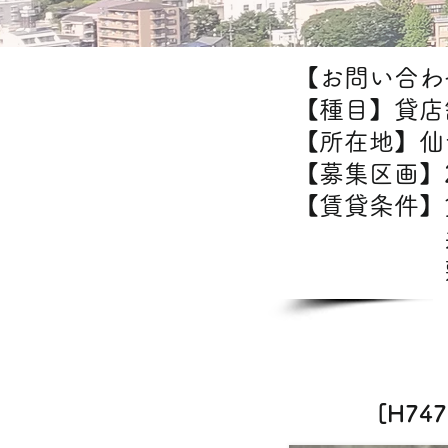
【お問い合わせ
【種目】貸店
【所在地】仙
【募集区画】2
【賃貸条件
共益
敷金/
[H7