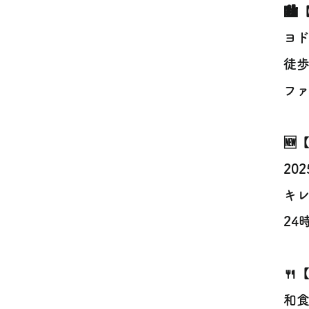
🏙
ヨド
徒歩
ファ
🆕
20
キレ
24
🍴
和食