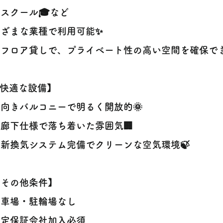
・スクール🎓など
まざまな業種で利用可能✨
フロア貸しで、プライベート性の高い空間を確保でき
【快適な設備】
向きバルコニーで明るく開放的🌞
廊下仕様で落ち着いた雰囲気🏢
新換気システム完備でクリーンな空気環境🍃
【その他条件】
駐車場・駐輪場なし
指定保証会社加入必須