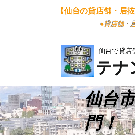
【仙台の貸店舗・居
​●貸店舗
仙台で貸店
テナ
​仙台
門！