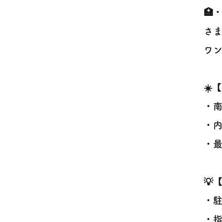
🏥
さ
ワン
☀️
・南
・内
・最
💡
・
・