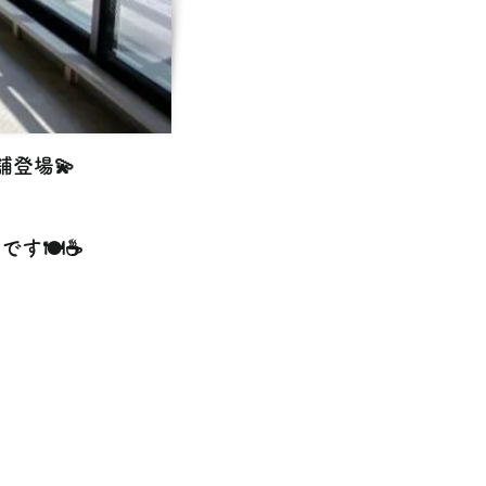
舗登場💫
す🍽️☕