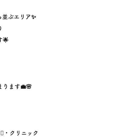
立ち並ぶエリア✨
り
🌟
ます💼🌸
‍♀️・クリニック