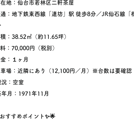
所在地：仙台市若林区二軒茶屋
交通：地下鉄東西線「連坊」駅 徒歩8分／JR仙石線「
分
面積：38.52㎡（約11.65坪）
賃料：70,000円（税別）
敷金：１ヶ月
駐車場：近隣にあり（12,100円／月）※台数は要確認
現況：空室
️築年月：1971年11月
✨おすすめポイント✨🌟