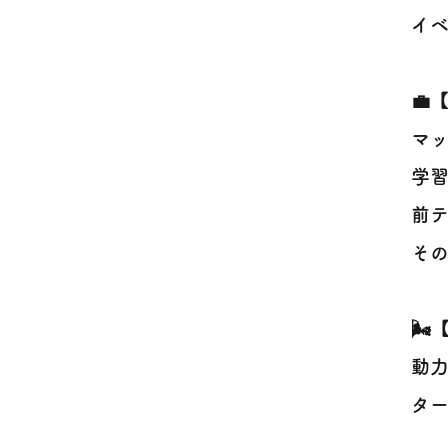
イ
💼
マッ
学習
前
その
🌬
動力
ター