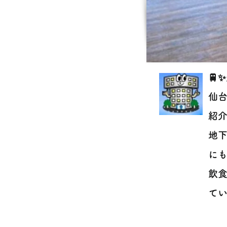
🚆
仙
紹介
地下
にも
飲
てい