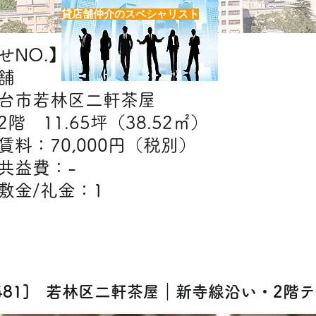
貸店舗仲介のスペシャリスト
NO.】H7481
舗
台市若林区二軒茶屋
階 11.65坪（38.52㎡）
】賃料：70,000円（税別）
益費：-
礼金：1
【出店可能業態】
エステ・クリニック・スクール
7481] 若林区二軒茶屋｜新寺線沿い・2階