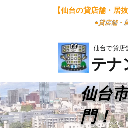
【仙台の貸店舗・居
​●貸店舗
仙台で貸店
テナ
​仙台
門！