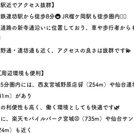
【駅近でアクセス抜群】
鉄連坊駅から徒歩8分🚇 JR榴ケ岡駅も徒歩圏内🚶‍♀️
要道路の新寺通沿いに位置しており、車や歩行者から

野通・連坊通も近く、アクセスの良さは抜群です💫
️【周辺環境も便利】
5分圏内には、西友宮城野原店🛒（254m）や仙台連
31m）があり
の利便性も高く、働く環境としても快適です🌿
に、楽天モバイルパーク宮城⚾（735m）や仙台サン
24m）も近く