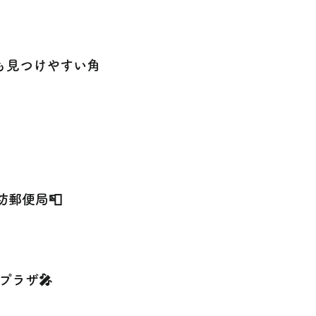
も見つけやすい角
坊郵便局📮
プラザ🎤