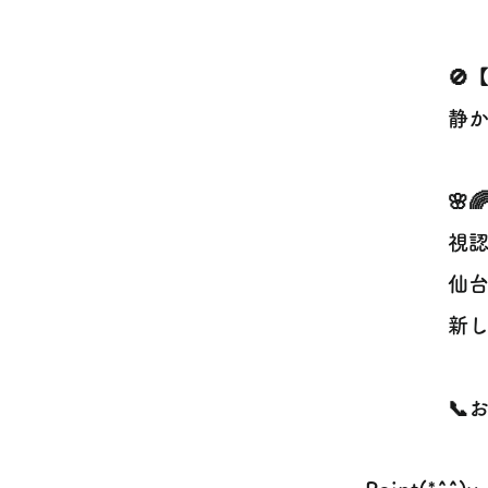
🚫
静
🌸
視
仙台
新し
📞