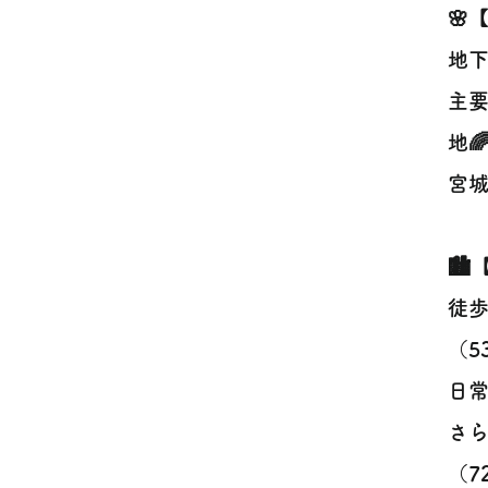
🌸
地下
主
地
宮城
🏙
徒歩
（5
日常
さら
（7