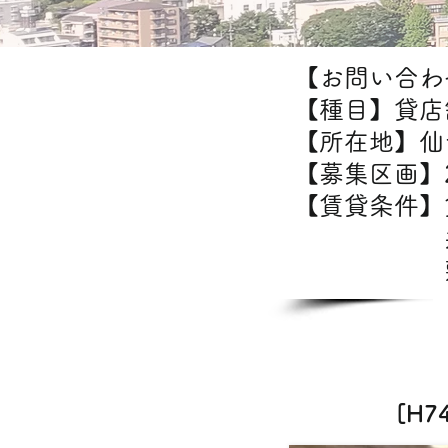
【お問い合わせ
【種目】貸店
【所在地】仙
【募集区画】2
【賃貸条件
共
敷金/
[H