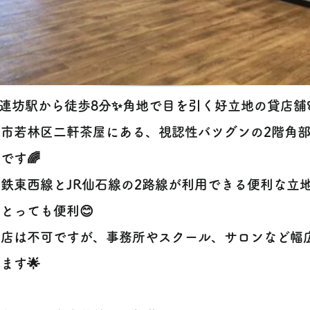
✨連坊駅から徒歩8分✨角地で目を引く好立地の貸店舗
台市若林区二軒茶屋にある、視認性バツグンの2階角
です🌈
鉄東西線とJR仙石線の2路線が利用できる便利な立
とっても便利😊
食店は不可ですが、事務所やスクール、サロンなど幅
ます🌟