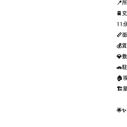
📍
🚆
11
📏
💰
💎
🚗
🏠
🏗
🌟