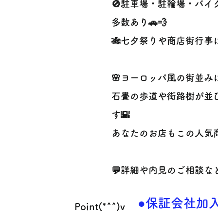
🚫駐車場・駐輪場・バ
多数あり🚗💨
🎋七夕祭りや商店街行
🌸ヨーロッパ風の街並み
石畳の歩道や街路樹が並
す🌇
あなたのお店もこの人気
💬詳細や内見のご相談な
●保証会社加入
Point(*^^)v