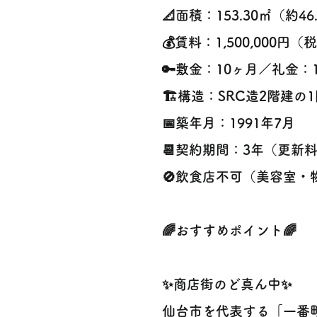
📐面積：153.30㎡（約46
💰賃料：1,500,000円（
🔑敷金：10ヶ月／礼金：
🏗構造：SRC造2階建の
📅築年月：1991年7月
📆契約期間：3年（更新
🚫飲食店不可（美容室・
🌈おすすめポイント🌈
✨商店街のど真ん中✨
仙台市を代表する「一番