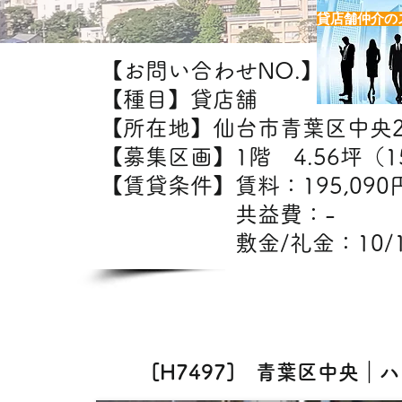
貸店舗仲介の
【お問い合わせNO.】H7497
【種目】貸店舗
【所在地】仙台市青葉区中央
【募集区画】1階 4.56坪（1
【賃貸条件】賃料：19
共益費：
敷金/礼金：10/
【出
カフェ・美容室・エス
[H7497] 青葉区中央