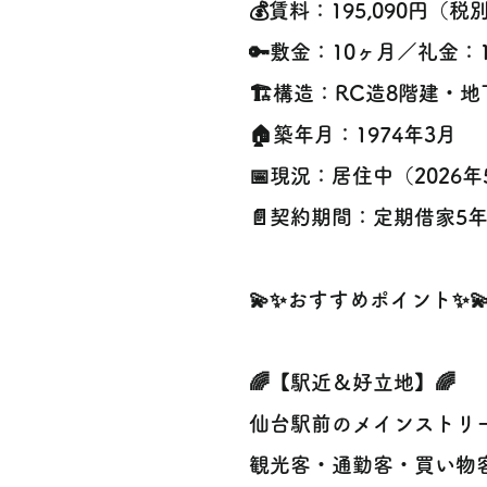
💰賃料：195,090円（税
🔑敷金：10ヶ月／礼金：
🏗構造：RC造8階建・地
🏠築年月：1974年3月
📅現況：居住中（2026
📄契約期間：定期借家5
💫✨おすすめポイント✨
🌈【駅近＆好立地】🌈
仙台駅前のメインストリ
観光客・通勤客・買い物