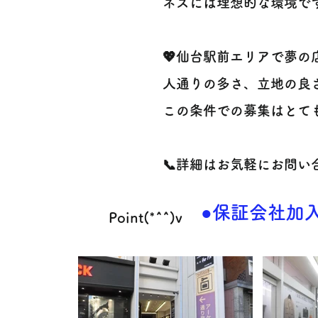
ネスには理想的な環境です
💖仙台駅前エリアで夢の
人通りの多さ、立地の良
この条件での募集はとても
📞詳細はお気軽にお問い
●保証会社加入
Point(*^^)v