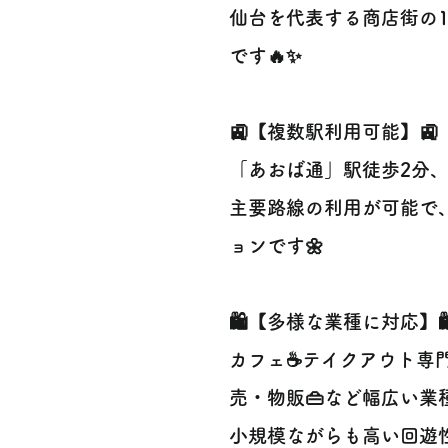
仙台を代表する商店街の
です🔥✨
🚉【複数駅利用可能】🚉
「あおば通」駅徒歩2分、
主要路線の利用が可能で
ョンです🌼
🛍️【多様な業種に対応】🛍
カフェ☕️テイクアウト専門店
売・物販👜など幅広い業
小規模ながらも高い回遊