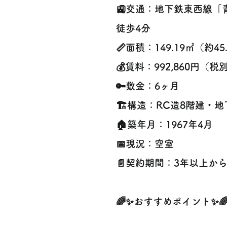
🚉交通：地下鉄東西線「
徒歩4分
📏面積：149.19㎡（約45
💰賃料：992,860円（税
🔑敷金：6ヶ月
🏗構造：RC造8階建・地
🏠築年月：1967年4月
📅現況：空室
📄契約期間：3年以上か
🌈✨おすすめポイント✨