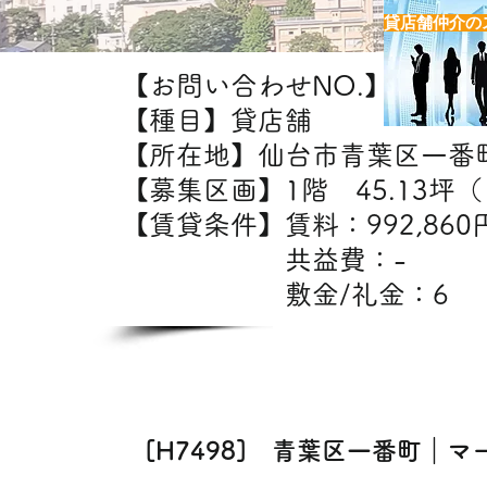
貸店舗仲介の
【お問い合わせNO.】H7498
【種目】貸店舗
【所在地】仙台市青葉区一番
【募集区画】1階 45.13坪（1
【賃貸条件】賃料：99
共益費：
敷金/礼金：6
【出
美容室・エステ・
[H7498] 青葉区一番町｜