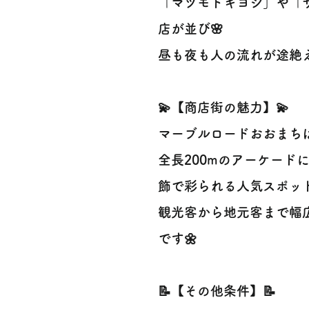
「マツモトキヨシ」や「
店が並び🌸
昼も夜も人の流れが途絶え
💫【商店街の魅力】💫
マーブルロードおおまち
全長200mのアーケード
飾で彩られる人気スポット
観光客から地元客まで幅
です🌼
📝【その他条件】📝